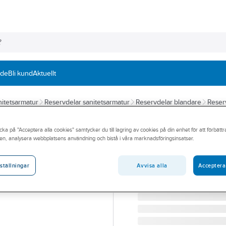
nde
Bli kund
Aktuellt
itetsarmatur
Reservdelar sanitetsarmatur
Reservdelar blandare
Reser
HANSGROHE
cka på "Acceptera alla cookies" samtycker du till lagring av cookies på din enhet för att förbätt
Väggrosett AXOR
en, analysera webbplatsens användning och bistå i våra marknadsföringsinsatser.
HANSGROHE VÄGGROSET
Artikelnummer:
8239715
Avvisa alla
Acceptera
ställningar
Lev. artikelnr:
28801140