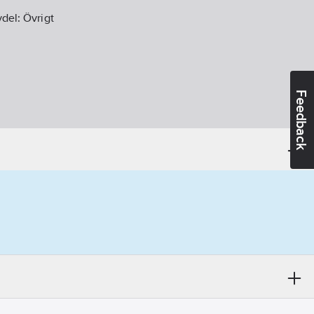
vdel:
Övrigt
Feedback