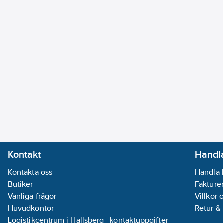
Kontakt
Handla
Kontakta oss
Handla 
Butiker
Fakturer
Vanliga frågor
Villkor 
Huvudkontor
Retur &
Logistikcentrum i Hallsberg - kontaktuppgifter