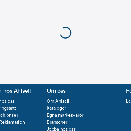
 hos Ahlsell
Om oss
F
hos oss
Om Ahlsell
Le
ingssätt
Kataloger
och priser
Egna märkesvaror
 Reklamation
Branscher
Jobba hos oss