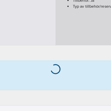
Tillbehör:
Ja
Typ av tillbehör/reser