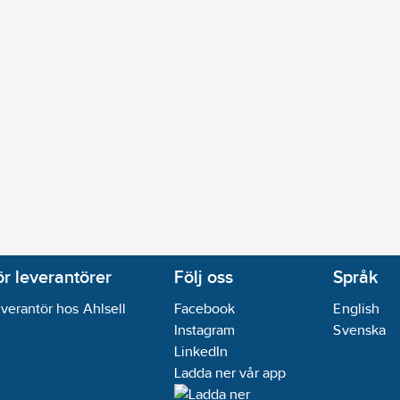
ör leverantörer
Följ oss
Språk
verantör hos Ahlsell
Facebook
English
Instagram
Svenska
LinkedIn
Ladda ner vår app