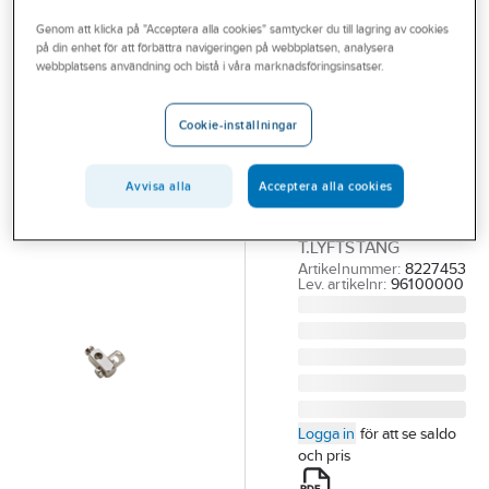
Outlet
Reservdelar blandare
Reservdelar Hansgrohe blandare
Genom att klicka på "Acceptera alla cookies" samtycker du till lagring av cookies
på din enhet för att förbättra navigeringen på webbplatsen, analysera
Branscher
webbplatsens användning och bistå i våra marknadsföringsinsatser.
HANSGROHE
Tjänster
Förbindelseled
Cookie-inställningar
till lyftstång,
Vårt erbjudande
Hansgrohe
Aktuellt
Avvisa alla
Acceptera alla cookies
HANSGROHE
FÖRBINDELSELED
T.LYFTSTÅNG
Artikelnummer:
8227453
Lev. artikelnr:
96100000
Logga in
för att se saldo
och pris