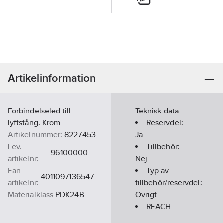
Artikelinformation
Förbindelseled till
Teknisk data
lyftstång. Krom
Reservdel:
Artikelnummer:
8227453
Ja
Lev.
Tillbehör:
96100000
artikelnr:
Nej
Ean
Typ av
4011097136547
artikelnr:
tillbehör/reservdel:
Materialklass
PDK24B
Övrigt
REACH
Datum:
2023-