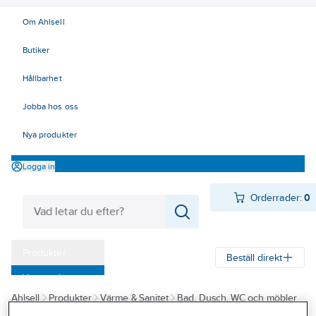
Om Ahlsell
Butiker
Hållbarhet
Jobba hos oss
Nya produkter
Logga in
Orderrader:
0
Produkter
Beställ direkt
Varumärken
Ahlsell
Produkter
Värme & Sanitet
Bad, Dusch, WC och möbler
Kampanjer
Sanitetsarmatur
Reservdelar sanitetsarmatur