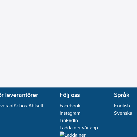
ör leverantörer
Följ oss
Språk
verantör hos Ahlsell
Facebook
English
Instagram
Svenska
LinkedIn
Ladda ner vår app