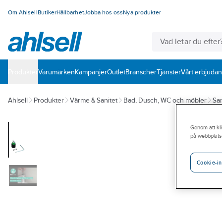
Om Ahlsell
Butiker
Hållbarhet
Jobba hos oss
Nya produkter
Produkter
Varumärken
Kampanjer
Outlet
Branscher
Tjänster
Vårt erbjuda
Ahlsell
Produkter
Värme & Sanitet
Bad, Dusch, WC och möbler
San
Genom att kli
på webbplats
Cookie-in