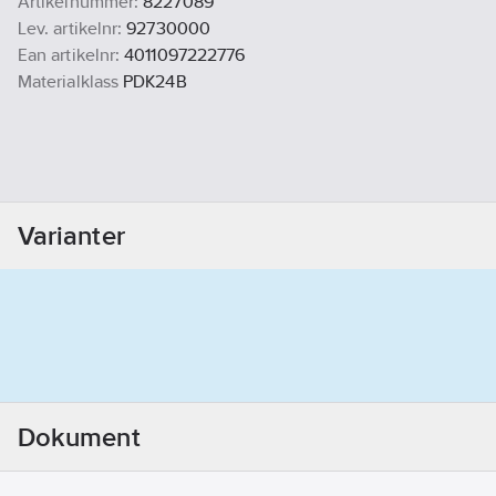
Artikelnummer:
8227089
Lev. artikelnr:
92730000
Ean artikelnr:
4011097222776
Materialklass
PDK24B
Varianter
Dokument