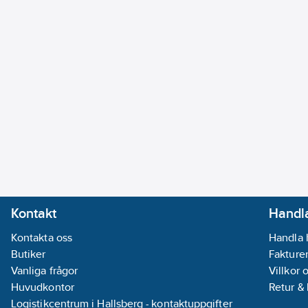
Kontakt
Handla
Kontakta oss
Handla 
Butiker
Fakturer
Vanliga frågor
Villkor 
Huvudkontor
Retur &
Logistikcentrum i Hallsberg - kontaktuppgifter