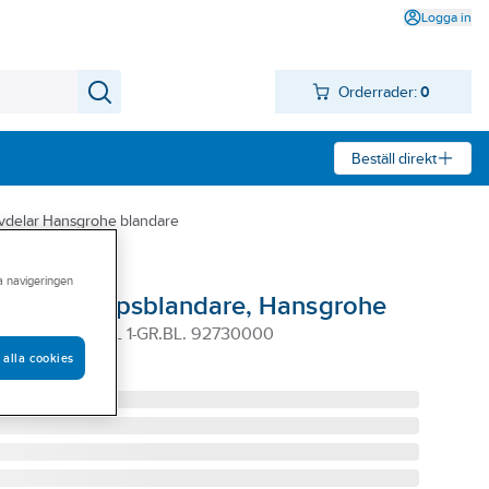
Logga in
Orderrader:
0
Beställ direkt
vdelar Hansgrohe blandare
ra navigeringen
till ettgreppsblandare, Hansgrohe
K INSATS TILL 1-GR.BL. 92730000
 alla cookies