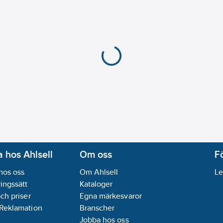
 hos Ahlsell
Om oss
F
hos oss
Om Ahlsell
Le
ingssätt
Kataloger
och priser
Egna märkesvaror
 Reklamation
Branscher
Jobba hos oss