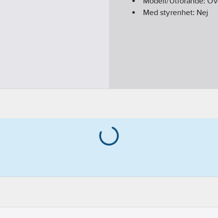
Modell/Utförande:
Öv
Med styrenhet:
Nej