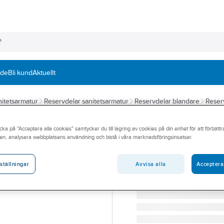
nde
Bli kund
Aktuellt
itetsarmatur
Reservdelar sanitetsarmatur
Reservdelar blandare
Reser
HANSGROHE
cka på "Acceptera alla cookies" samtycker du till lagring av cookies på din enhet för att förbätt
Insats keramisk 
en, analysera webbplatsens användning och bistå i våra marknadsföringsinsatser.
HANSGROHE M2 KERAMIS
Artikelnummer:
8227089
Avvisa alla
Acceptera
ställningar
Lev. artikelnr:
92730000