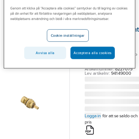
Outlet
Reservdelar blandare
Reservdelar Hansgrohe blandare
Genom att klicka på "Acceptera alla cookies" samtycker du till lagring av cookies
på din enhet för att förbättra navigeringen på webbplatsen, analysera
Branscher
webbplatsens användning och bistå i våra marknadsföringsinsatser.
HANSGROHE
Tjänster
Avstängningsvent
Cookie-inställningar
Elastop,
Vårt erbjudande
Hansgrohe
Bli kund
Avvisa alla
Acceptera alla cookies
HG 94149000 ELASTOP
Aktuellt
AVSTÄNGNIN VENTIL
Artikelnummer:
8227079
Lev. artikelnr:
94149000
Logga in
för att se saldo och
pris