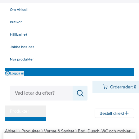
Om Ahlsell
Butiker
Hållbarhet
Jobba hos oss
Nya produkter
Logga in
Orderrader:
0
Produkter
Beställ direkt
Varumärken
Ahlsell
Produkter
Värme & Sanitet
Bad, Dusch, WC och möbler
Kampanjer
Sanitetsarmatur
Reservdelar sanitetsarmatur