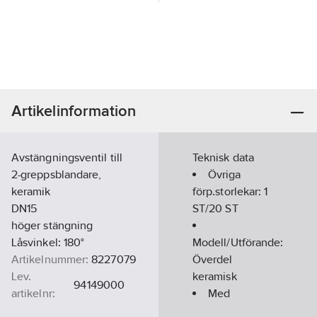
Artikelinformation
Avstängningsventil till
Teknisk data
2-greppsblandare,
Övriga
keramik
förp.storlekar:
1
DN15
ST/20 ST
höger stängning
Låsvinkel: 180°
Modell/Utförande:
Artikelnummer:
8227079
Överdel
Lev.
keramisk
94149000
artikelnr:
Med
Ean
styrenhet:
Nej