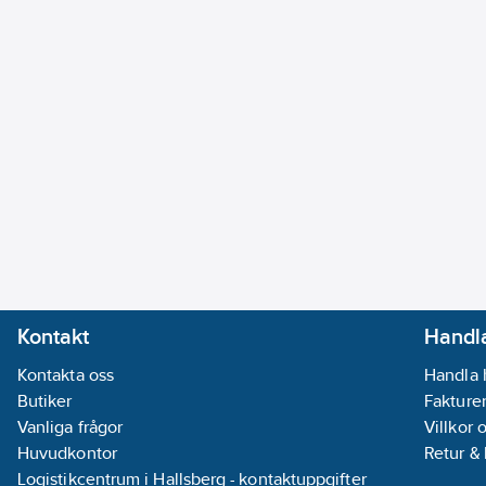
Kontakt
Handla
Kontakta oss
Handla 
Butiker
Fakturer
Vanliga frågor
Villkor 
Huvudkontor
Retur &
Logistikcentrum i Hallsberg - kontaktuppgifter