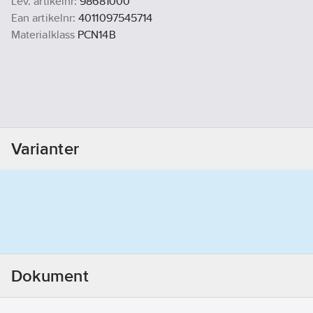
Lev. artikelnr:
98681000
Ean artikelnr:
4011097545714
Materialklass
PCN14B
Varianter
Dokument