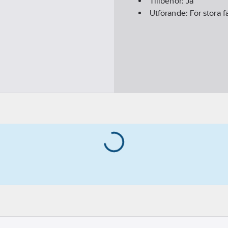
Tillbehör:
Ja
Utförande:
För stora f