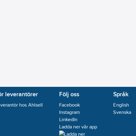
ör leverantörer
Följ oss
Språk
verantör hos Ahlsell
Facebook
English
Instagram
Svenska
LinkedIn
Ladda ner vår app