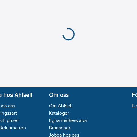
 hos Ahlsell
Om oss
F
hos oss
Om Ahlsell
Le
ingssätt
Kataloger
och priser
Egna märkesvaror
 Reklamation
Branscher
Jobba hos oss