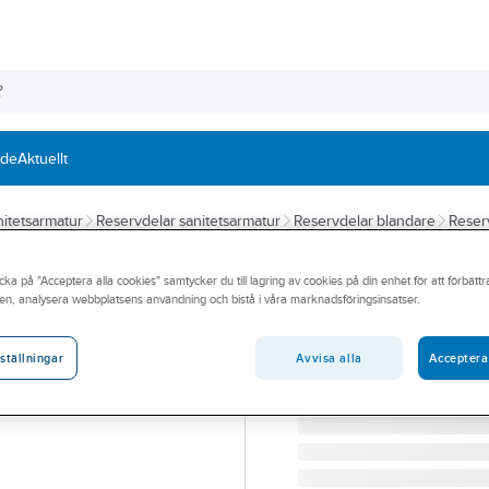
nde
Aktuellt
itetsarmatur
Reservdelar sanitetsarmatur
Reservdelar blandare
Reser
HANSGROHE
cka på "Acceptera alla cookies" samtycker du till lagring av cookies på din enhet för att förbätt
Distansbricka, 
en, analysera webbplatsens användning och bistå i våra marknadsföringsinsatser.
HG DISTANSBRICKA T. 
Artikelnummer:
8221778
Avvisa alla
Acceptera
ställningar
Lev. artikelnr:
98681000