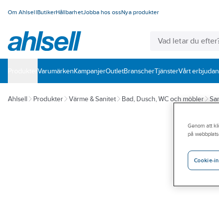
Om Ahlsell
Butiker
Hållbarhet
Jobba hos oss
Nya produkter
Produkter
Varumärken
Kampanjer
Outlet
Branscher
Tjänster
Vårt erbjuda
Ahlsell
Produkter
Värme & Sanitet
Bad, Dusch, WC och möbler
San
Genom att kli
på webbplats
Cookie-in