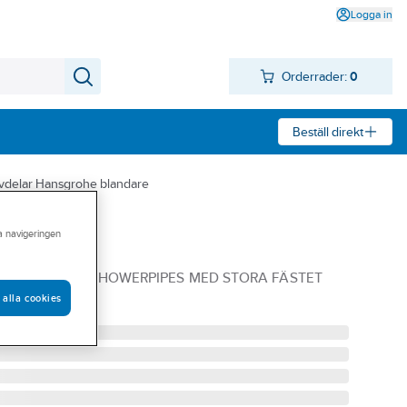
Logga in
Orderrader:
0
Beställ direkt
vdelar Hansgrohe blandare
ra navigeringen
Hansgrohe
SHOWERPIPE F SHOWERPIPES MED STORA FÄSTET
 alla cookies