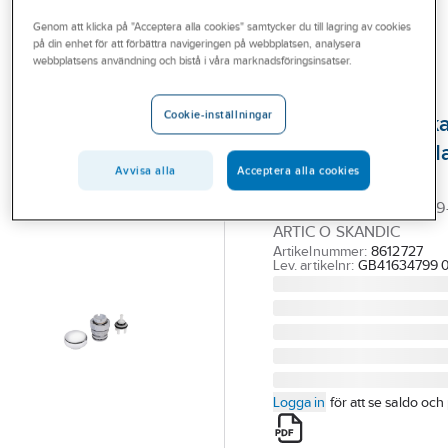
Outlet
Reservdelar blandare
Reservdelar Gustavsberg termostatblandare
Genom att klicka på "Acceptera alla cookies" samtycker du till lagring av cookies
på din enhet för att förbättra navigeringen på webbplatsen, analysera
Branscher
webbplatsens användning och bistå i våra marknadsföringsinsatser.
GUSTAVSBERG
Tjänster
Omkastare
Cookie-inställningar
Nordic/Nautic/Ska
Vårt erbjudande
för badkarsblanda
Aktuellt
Avvisa alla
Acceptera alla cookies
Gustavsberg
OMKASTARE VA 634799-
ARTIC O SKANDIC
Artikelnummer:
8612727
Lev. artikelnr:
GB41634799 
Logga in
för att se saldo och 