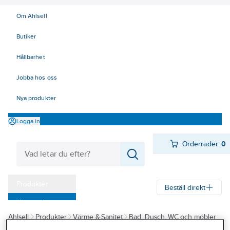
Om Ahlsell
Butiker
Hållbarhet
Jobba hos oss
Nya produkter
Logga in
Orderrader:
0
Produkter
Beställ direkt
Varumärken
Ahlsell
Produkter
Värme & Sanitet
Bad, Dusch, WC och möbler
Kampanjer
Sanitetsarmatur
Reservdelar sanitetsarmatur