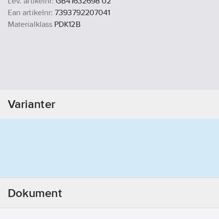
Lev. artikelnr:
GB41632698 02
Ean artikelnr:
7393792207041
Materialklass
PDK12B
Varianter
Dokument