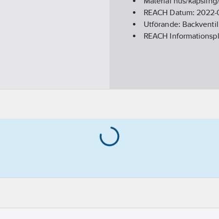
Material hus/kapslin
REACH Datum:
2022-
Utförande:
Backventil
REACH Informationspl