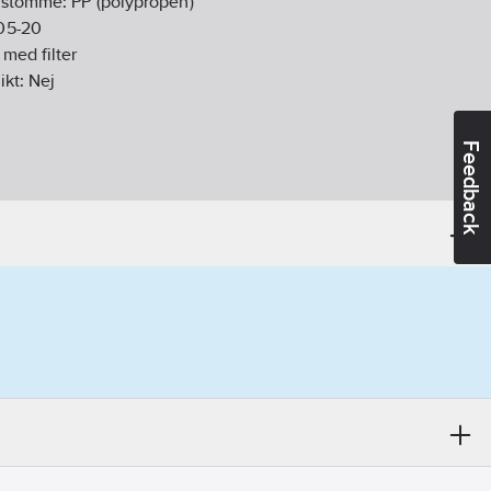
g/stomme:
PP (polypropen)
05-20
 med filter
ikt:
Nej
Feedback