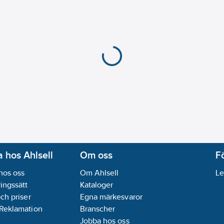
 hos Ahlsell
Om oss
F
hos oss
Om Ahlsell
Le
ingssätt
Kataloger
och priser
Egna märkesvaror
 Reklamation
Branscher
Jobba hos oss