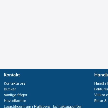
Kontakt
Handla
Kontakta oss
Handla 
Butiker
Fakturer
Vanliga frågor
Villkor 
Huvudkontor
Retur &
Logistikcentrum i Hallsberg - kontaktuppgifter