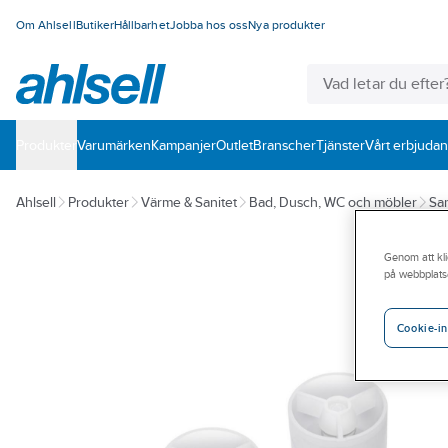
Om Ahlsell
Butiker
Hållbarhet
Jobba hos oss
Nya produkter
Produkter
Varumärken
Kampanjer
Outlet
Branscher
Tjänster
Vårt erbjuda
Ahlsell
Produkter
Värme & Sanitet
Bad, Dusch, WC och möbler
San
Genom att kli
på webbplats
Cookie-in