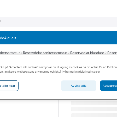
nde
Aktuellt
itetsarmatur
Reservdelar sanitetsarmatur
Reservdelar blandare
Reser
GUSTAVSBERG
cka på "Acceptera alla cookies" samtycker du till lagring av cookies på din enhet för att förbätt
Backventil för t
en, analysera webbplatsens användning och bistå i våra marknadsföringsinsatser.
Nautic/Logic/Co
Avvisa alla
Acceptera
ställningar
BACKVENTIL 632698-02 (
Artikelnummer:
8612654
Lev. artikelnr:
GB41632698 