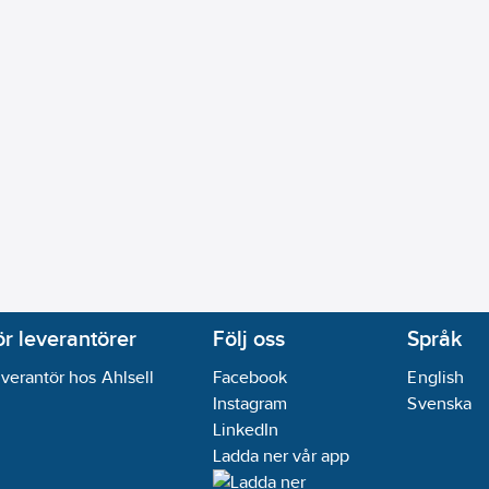
ör leverantörer
Följ oss
Språk
verantör hos Ahlsell
Facebook
English
Instagram
Svenska
LinkedIn
Ladda ner vår app