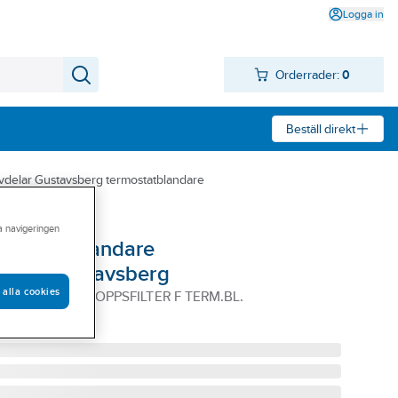
Logga in
Orderrader:
0
Beställ direkt
vdelar Gustavsberg termostatblandare
ra navigeringen
ermostatblandare
loric, Gustavsberg
 alla cookies
2ST) BF. M INLOPPSFILTER F TERM.BL.
02