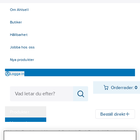
Om Ahlsell
Butiker
Hållbarhet
Jobba hos oss
Nya produkter
Logga in
Orderrader:
0
Produkter
Beställ direkt
Varumärken
Ahlsell
Produkter
Värme & Sanitet
Bad, Dusch, WC och möbler
Kampanjer
Sanitetsarmatur
Reservdelar sanitetsarmatur