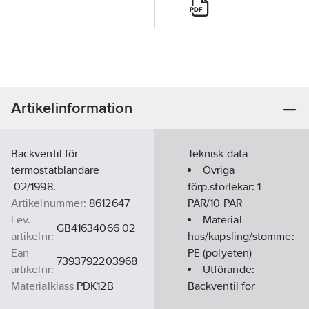
Artikelinformation
Backventil för
Teknisk data
termostatblandare
Övriga
-02/1998.
förp.storlekar:
1
Artikelnummer:
8612647
PAR/10 PAR
Lev.
Material
GB41634066 02
artikelnr:
hus/kapsling/stomme:
Ean
PE (polyeten)
7393792203968
artikelnr:
Utförande:
Materialklass
PDK12B
Backventil för
termostatblandare