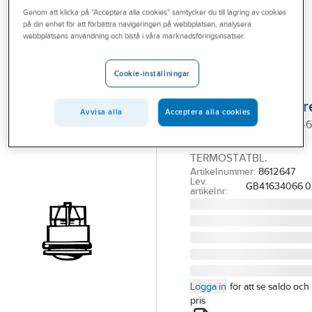
Outlet
Genom att klicka på "Acceptera alla cookies" samtycker du till lagring av cookies
Reservdelar blandare
Reservdelar Gustavsberg termostatblandare
på din enhet för att förbättra navigeringen på webbplatsen, analysera
webbplatsens användning och bistå i våra marknadsföringsinsatser.
Branscher
GUSTAVSBERG
Tjänster
Backventil för
Cookie-inställningar
Gustavsbergs
Vårt erbjudande
termostatblandar
Bli kund
Avvisa alla
Acceptera alla cookies
BACKVENTIL VA 634066
Aktuellt
02 FÖR NYA
TERMOSTATBL.
Artikelnummer:
8612647
Lev.
GB41634066 0
artikelnr:
Logga in
för att se saldo och
pris