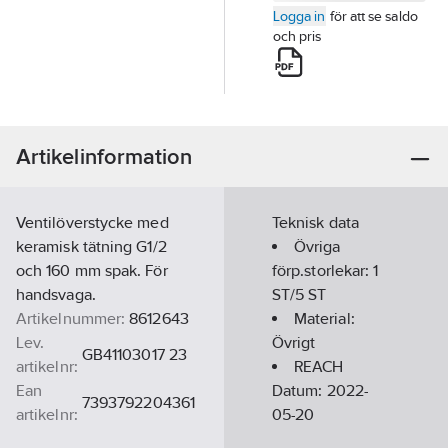
Logga in
för att se saldo
och pris
Artikelinformation
Ventilöverstycke med
Teknisk data
keramisk tätning G1/2
Övriga
och 160 mm spak. För
förp.storlekar:
1
handsvaga.
ST/5 ST
Artikelnummer:
8612643
Material:
Lev.
Övrigt
GB41103017 23
artikelnr:
REACH
Ean
Datum:
2022-
7393792204361
artikelnr:
05-20
Materialklass
PDK12B
Utförande: