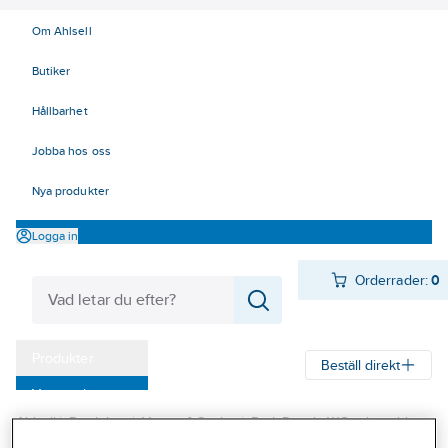
Om Ahlsell
Butiker
Hållbarhet
Jobba hos oss
Nya produkter
Logga in
Orderrader:
0
Produkter
Beställ direkt
Varumärken
Ahlsell
Produkter
Värme & Sanitet
Bad, Dusch, WC och möbler
Kampanjer
Sanitetsarmatur
Reservdelar sanitetsarmatur