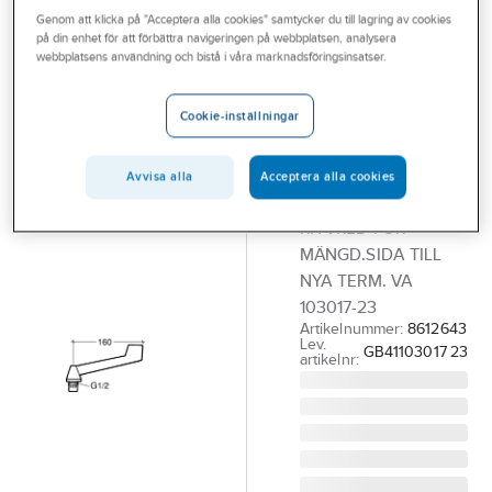
Outlet
Genom att klicka på "Acceptera alla cookies" samtycker du till lagring av cookies
Reservdelar blandare
Reservdelar Gustavsberg termostatblandare
på din enhet för att förbättra navigeringen på webbplatsen, analysera
webbplatsens användning och bistå i våra marknadsföringsinsatser.
Branscher
GUSTAVSBERG
Tjänster
Spakvred RH
Cookie-inställningar
för mängdvred
Vårt erbjudande
termostat,
Aktuellt
Avvisa alla
Acceptera alla cookies
Gustavsberg
RH-VRED FÖR
MÄNGD.SIDA TILL
NYA TERM. VA
103017-23
Artikelnummer:
8612643
Lev.
GB41103017 23
artikelnr: