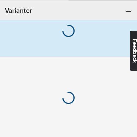
Spakvred med
Varianter
ventilöverstycke
REACH
Informationsplikt:
Nej
Feedba