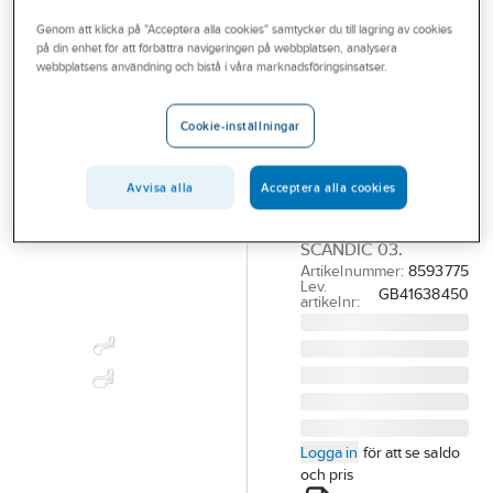
Outlet
Reservdelar blandare
Reservdelar Gustavsberg termostatblandare
Genom att klicka på "Acceptera alla cookies" samtycker du till lagring av cookies
på din enhet för att förbättra navigeringen på webbplatsen, analysera
Branscher
webbplatsens användning och bistå i våra marknadsföringsinsatser.
GUSTAVSBERG
Tjänster
Stoppbitar,
Cookie-inställningar
Pipspärr.
Vårt erbjudande
Gustavsberg
Aktuellt
Avvisa alla
Acceptera alla cookies
GBG PIPSPÄRR SATS
FÖR NAUTIC OCH
SCANDIC 03.
Artikelnummer:
8593775
Lev.
GB41638450
artikelnr:
Logga in
för att se saldo
och pris