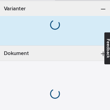
Utförande:
Varianter
för piprotation
Feedba
Dokument