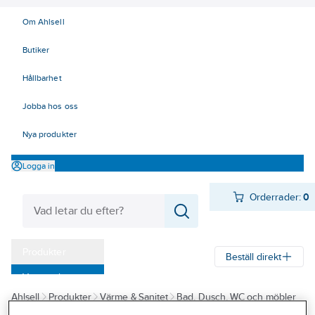
Om Ahlsell
Butiker
Hållbarhet
Jobba hos oss
Nya produkter
Logga in
Orderrader:
0
Produkter
Beställ direkt
Varumärken
Ahlsell
Produkter
Värme & Sanitet
Bad, Dusch, WC och möbler
Kampanjer
Sanitetsarmatur
Reservdelar sanitetsarmatur