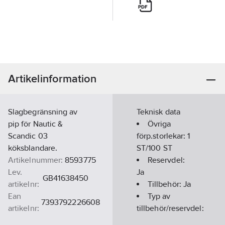
Artikelinformation
Slagbegränsning av
Teknisk data
pip för Nautic &
Övriga
Scandic 03
förp.storlekar:
1
köksblandare.
ST/100 ST
Artikelnummer:
8593775
Reservdel:
Lev.
Ja
GB41638450
artikelnr:
Tillbehör:
Ja
Ean
Typ av
7393792226608
artikelnr:
tillbehör/reservdel:
Materialklass
PDK12B
Övrigt