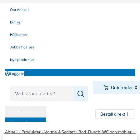
Om Ahlsell
Butiker
Hållbarhet
Jobba hos oss
Nya produkter
Logga in
Orderrader:
0
Produkter
Beställ direkt
Varumärken
Ahlsell
Produkter
Värme & Sanitet
Bad, Dusch, WC och möbler
Kampanjer
Sanitetsarmatur
Reservdelar sanitetsarmatur