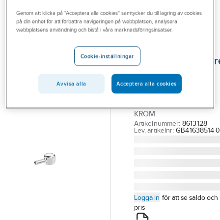
Outlet
Reservdelar blandare
Reservdelar Gustavsberg ettgreppsblandare
Genom att klicka på "Acceptera alla cookies" samtycker du till lagring av cookies
på din enhet för att förbättra navigeringen på webbplatsen, analysera
Branscher
webbplatsens användning och bistå i våra marknadsföringsinsatser.
GUSTAVSBERG
Tjänster
Spak för
Cookie-inställningar
ettgreppsblandar
Vårt erbjudande
Logic,
Aktuellt
Avvisa alla
Acceptera alla cookies
Gustavsberg
GBG SPAK 1-GR, LOGIC
KROM
Artikelnummer:
8613128
Lev. artikelnr:
GB41638514 0
Logga in
för att se saldo och
pris