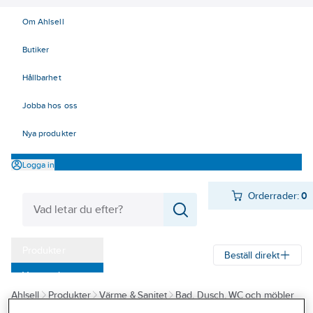
Om Ahlsell
Butiker
Hållbarhet
Jobba hos oss
Nya produkter
Logga in
Orderrader:
0
Produkter
Beställ direkt
Varumärken
Ahlsell
Produkter
Värme & Sanitet
Bad, Dusch, WC och möbler
Kampanjer
Sanitetsarmatur
Reservdelar sanitetsarmatur