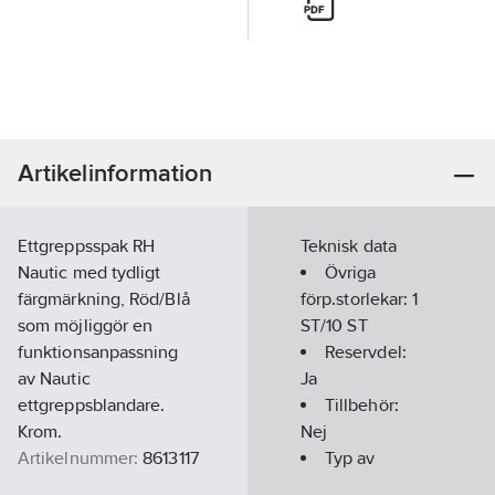
Artikelinformation
Ettgreppsspak RH
Teknisk data
Nautic med tydligt
Övriga
färgmärkning, Röd/Blå
förp.storlekar:
1
som möjliggör en
ST/10 ST
funktionsanpassning
Reservdel:
av Nautic
Ja
ettgreppsblandare.
Tillbehör:
Krom.
Nej
Artikelnummer:
8613117
Typ av
Lev.
tillbehör/reservdel: