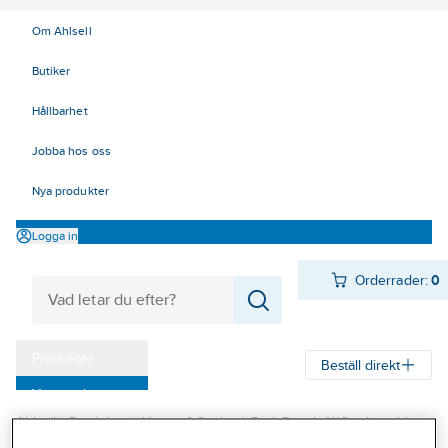
Om Ahlsell
Butiker
Hållbarhet
Jobba hos oss
Nya produkter
Logga in
Orderrader:
0
Produkter
Beställ direkt
Varumärken
Ahlsell
Produkter
Värme & Sanitet
Bad, Dusch, WC och möbler
Kampanjer
Sanitetsarmatur
Reservdelar sanitetsarmatur