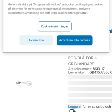
Outlet
Genom att klicka på "Acceptera alla cookies" samtycker du till lagring av cookies
Reservdelar blandare
Reservdelar Gustavsberg ettgreppsblandare
på din enhet för att förbättra navigeringen på webbplatsen, analysera
webbplatsens användning och bistå i våra marknadsföringsinsatser.
Branscher
GUSTAVSBERG
Tjänster
Spak för
Cookie-inställningar
funktionsanpassn
Vårt erbjudande
RH, Nautic,
Aktuellt
Avvisa alla
Acceptera alla cookies
Gustavsberg
GBG NAUTIC RH-SPAK
RÖD/BLÅ FÖR 1-
GR.BLANDARE
Artikelnummer:
8613117
Lev. artikelnr:
GB41637363 0
Logga in
för att se saldo och 