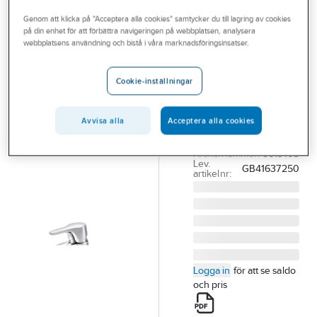
Outlet
Reservdelar blandare
Reservdelar Gustavsberg ettgreppsblandare
Genom att klicka på "Acceptera alla cookies" samtycker du till lagring av cookies
på din enhet för att förbättra navigeringen på webbplatsen, analysera
Branscher
webbplatsens användning och bistå i våra marknadsföringsinsatser.
GUSTAVSBERG
Tjänster
Spak Nautic,
Cookie-inställningar
Gustavsberg
Vårt erbjudande
GBG SPAK TILL
Bli kund
NAUTIC GB
Avvisa alla
Acceptera alla cookies
41637250
Aktuellt
Artikelnummer:
8613103
Lev.
GB41637250
artikelnr:
Logga in
för att se saldo
och pris