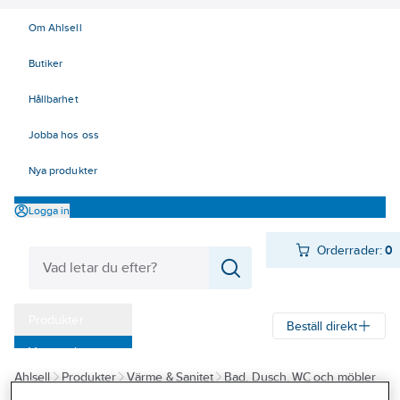
Om Ahlsell
Butiker
Hållbarhet
Jobba hos oss
Nya produkter
Logga in
Orderrader:
0
Produkter
Beställ direkt
Varumärken
Ahlsell
Produkter
Värme & Sanitet
Bad, Dusch, WC och möbler
Kampanjer
Sanitetsarmatur
Reservdelar sanitetsarmatur