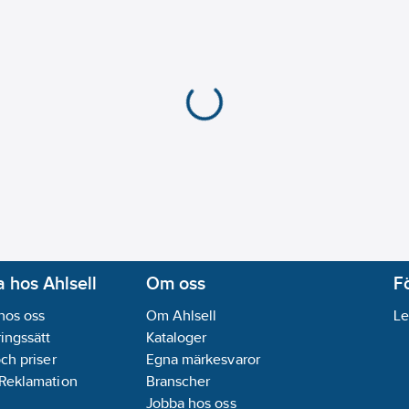
 hos Ahlsell
Om oss
F
hos oss
Om Ahlsell
Le
ingssätt
Kataloger
och priser
Egna märkesvaror
 Reklamation
Branscher
Jobba hos oss