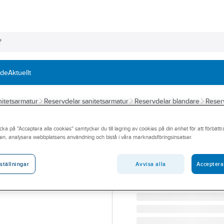
nde
Aktuellt
itetsarmatur
Reservdelar sanitetsarmatur
Reservdelar blandare
Reser
GUSTAVSBERG
cka på "Acceptera alla cookies" samtycker du till lagring av cookies på din enhet för att förbätt
Servicepaket No
en, analysera webbplatsens användning och bistå i våra marknadsföringsinsatser.
04/1992-, Gusta
Avvisa alla
Acceptera
ställningar
SERVICEPAKET TURBO-X
Artikelnummer:
8613060
Lev. artikelnr:
GB41634650 