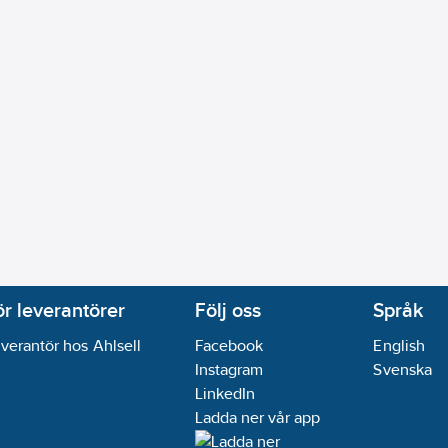
ör leverantörer
Följ oss
Språk
verantör hos Ahlsell
Facebook
English
Instagram
Svenska
LinkedIn
Ladda ner vår app