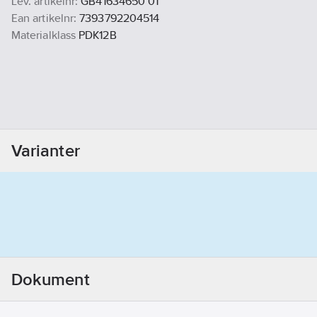
Lev. artikelnr:
GB41634650 01
Ean artikelnr:
7393792204514
Materialklass
PDK12B
Varianter
Dokument