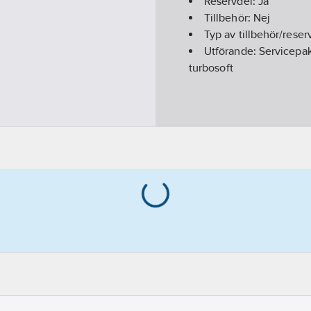
Reservdel:
Ja
Tillbehör:
Nej
Typ av tillbehör/reser
Utförande:
Servicepa
turbosoft