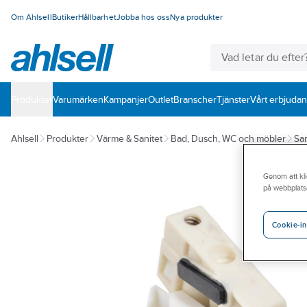
Om Ahlsell
Butiker
Hållbarhet
Jobba hos oss
Nya produkter
Produkter
Varumärken
Kampanjer
Outlet
Branscher
Tjänster
Vårt erbjuda
Ahlsell
Produkter
Värme & Sanitet
Bad, Dusch, WC och möbler
San
Genom att kli
på webbplats
Cookie-in