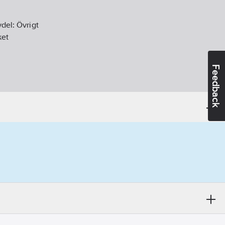
vdel:
Övrigt
ket
Feedback