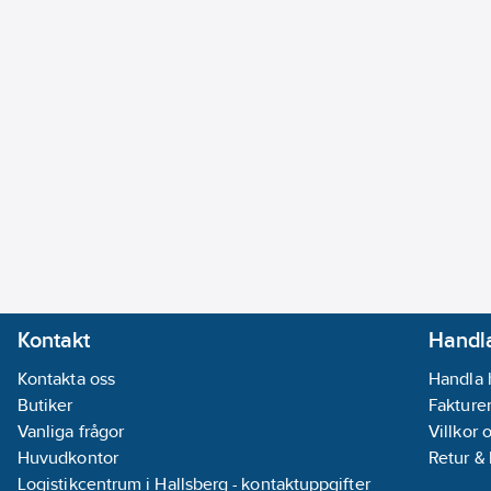
Kontakt
Handla
Kontakta oss
Handla 
Butiker
Fakturer
Vanliga frågor
Villkor 
Huvudkontor
Retur &
Logistikcentrum i Hallsberg - kontaktuppgifter