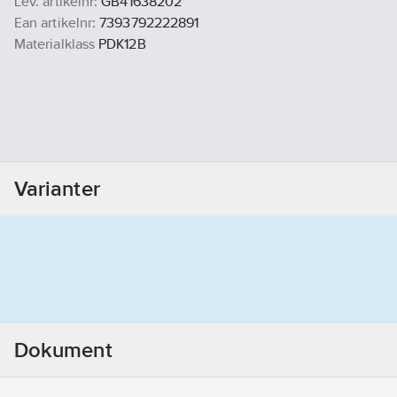
Lev. artikelnr:
GB41638202
Ean artikelnr:
7393792222891
Materialklass
PDK12B
Varianter
Dokument