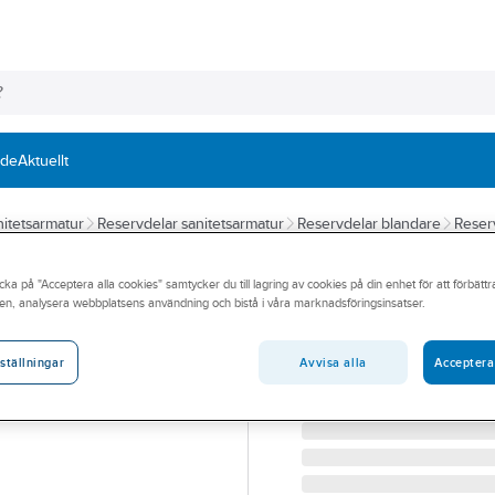
nde
Aktuellt
itetsarmatur
Reservdelar sanitetsarmatur
Reservdelar blandare
Reser
GUSTAVSBERG
cka på "Acceptera alla cookies" samtycker du till lagring av cookies på din enhet för att förbätt
Täckkåpa Nauti
en, analysera webbplatsens användning och bistå i våra marknadsföringsinsatser.
GBG TÄCKKÅPA NAUTIC 
Artikelnummer:
8593753
Avvisa alla
Acceptera
ställningar
Lev. artikelnr:
GB41638202