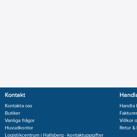
Kontakt
Handla
Kontakta oss
Handla 
Butiker
Fakturer
Vanliga frågor
Villkor 
Huvudkontor
Retur &
Logistikcentrum i Hallsberg - kontaktuppgifter