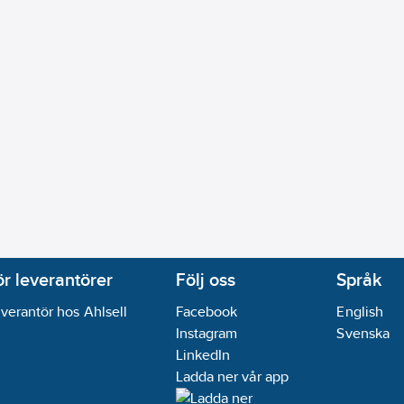
ör leverantörer
Följ oss
Språk
verantör hos Ahlsell
Facebook
English
Instagram
Svenska
LinkedIn
Ladda ner vår app