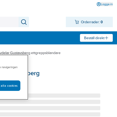
Logga in
Orderrader:
0
Beställ direkt
vdelar Gustavsberg ettgreppsblandare
ra navigeringen
c, Gustavsberg
FÖR LÅG PIP
 alla cookies