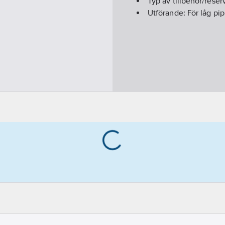
Typ av tillbehör/reser
Utförande:
För låg pip