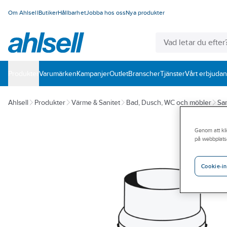
Om Ahlsell
Butiker
Hållbarhet
Jobba hos oss
Nya produkter
Produkter
Varumärken
Kampanjer
Outlet
Branscher
Tjänster
Vårt erbjuda
Ahlsell
Produkter
Värme & Sanitet
Bad, Dusch, WC och möbler
San
Genom att kli
på webbplats
Cookie-in