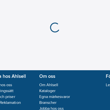
 hos Ahlsell
Om oss
F
hos oss
Om Ahlsell
Le
ingssätt
Kataloger
och priser
Egna märkesvaror
 Reklamation
Branscher
Jobba hos oss