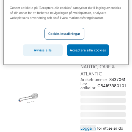
Outlet
Reservdelar blandare
Reservdelar Gustavsberg ettgreppsblandare
Genom att klicka på "Acceptera alla cookies" samtycker du till lagring av cookies
på din enhet för att förbättra navigeringen på webbplatsen, analysera
Branscher
webbplatsens användning och bistå i våra marknadsföringsinsatser.
GUSTAVSBERG
Tjänster
Ettgreppspak
Cookie-inställningar
Care Nautic,
Vårt erbjudande
Gustavsberg
Bli kund
Avvisa alla
Acceptera alla cookies
GBG RH CARE SPAK
Aktuellt
L=160 TILL NYA
NAUTIC, CARE &
ATLANTIC
Artikelnummer:
8437061
Lev.
GB41639801 01
artikelnr:
Logga in
för att se saldo