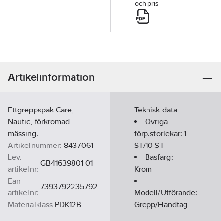
och pris
Artikelinformation
Ettgreppspak Care,
Teknisk data
Nautic, förkromad
Övriga
mässing.
förp.storlekar:
1
Artikelnummer:
8437061
ST/10 ST
Lev.
Basfärg:
GB41639801 01
artikelnr:
Krom
Ean
7393792235792
artikelnr:
Modell/Utförande:
Materialklass
PDK12B
Grepp/Handtag
Material: