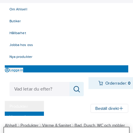
Om Ahlsell
Butiker
Hållbarhet
Jobba hos oss
Nya produkter
Logga in
Orderrader:
0
Produkter
Beställ direkt
Varumärken
Ahlsell
Produkter
Värme & Sanitet
Bad, Dusch, WC och möbler
Kampanjer
Sanitetsarmatur
Reservdelar sanitetsarmatur