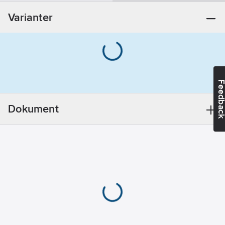
Förkromad
Varianter
mässing
Accentfärg:
Krom
Feedba
Dokument