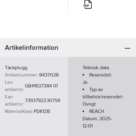
Artikelinformation
Täckplugg
Teknisk data
Artikelnummer:
8437028
Reservdel:
Lev.
Ja
GB41637384 01
artikelnr:
Typ av
Ean
tillbehör/reservdel:
7393792230759
artikelnr:
Övrigt
Materialklass
PDK12B
REACH
Datum:
2025-
12-01
REACH