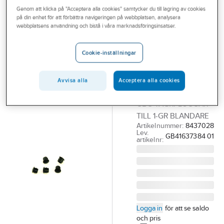
Outlet
Genom att klicka på "Acceptera alla cookies" samtycker du till lagring av cookies
Reservdelar blandare
Reservdelar Gustavsberg ettgreppsblandare
på din enhet för att förbättra navigeringen på webbplatsen, analysera
webbplatsens användning och bistå i våra marknadsföringsinsatser.
Branscher
GUSTAVSBERG
Tjänster
Täckplugg för
Cookie-inställningar
ettgreppspak
Vårt erbjudande
Nordic3,
Bli kund
Avvisa alla
Acceptera alla cookies
Gustavsberg
Aktuellt
GBG TÄCKPLUGGAR
TILL 1-GR BLANDARE
Artikelnummer:
8437028
Lev.
GB41637384 01
artikelnr:
Logga in
för att se saldo
och pris