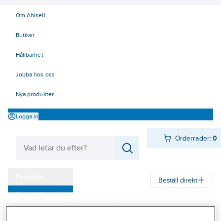
Om Ahlsell
Butiker
Hållbarhet
Jobba hos oss
Nya produkter
Logga in
Orderrader:
0
Produkter
Beställ direkt
Varumärken
Ahlsell
Produkter
Värme & Sanitet
Bad, Dusch, WC och möbler
Kampanjer
Sanitetsarmatur
Reservdelar sanitetsarmatur