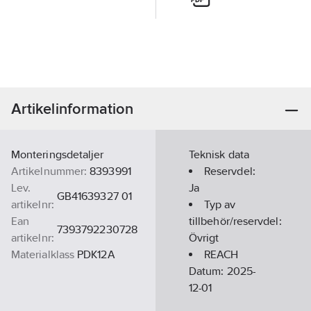
Artikelinformation
Monteringsdetaljer
Teknisk data
Artikelnummer:
8393991
Reservdel:
Lev.
Ja
GB41639327 01
artikelnr:
Typ av
Ean
tillbehör/reservdel:
7393792230728
artikelnr:
Övrigt
Materialklass
PDK12A
REACH
Datum:
2025-
12-01
REACH