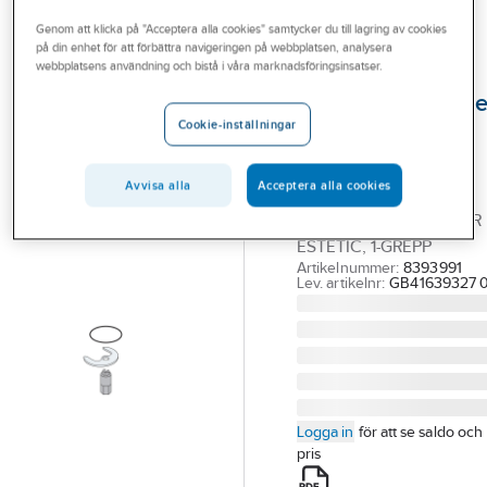
Outlet
Reservdelar blandare
Reservdelar Gustavsberg ettgreppsblandare
Genom att klicka på "Acceptera alla cookies" samtycker du till lagring av cookies
på din enhet för att förbättra navigeringen på webbplatsen, analysera
Branscher
webbplatsens användning och bistå i våra marknadsföringsinsatser.
GUSTAVSBERG
Tjänster
Monteringsdetalje
Cookie-inställningar
för Estetic,
Vårt erbjudande
Gustavsberg
Bli kund
Avvisa alla
Acceptera alla cookies
GBG
Aktuellt
MONTERINGSDETALJER
ESTETIC, 1-GREPP
Artikelnummer:
8393991
Lev. artikelnr:
GB41639327 0
Logga in
för att se saldo och
pris