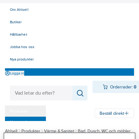
Om Ahlsell
Butiker
Hållbarhet
Jobba hos oss
Nya produkter
Logga in
Orderrader:
0
Produkter
Beställ direkt
Varumärken
Ahlsell
Produkter
Värme & Sanitet
Bad, Dusch, WC och möbler
Kampanjer
Sanitetsarmatur
Reservdelar sanitetsarmatur