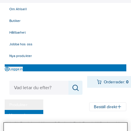
Om Ahlsell
Butiker
Hållbarhet
Jobba hos oss
Nya produkter
Logga in
Orderrader:
0
Produkter
Beställ direkt
Varumärken
Ahlsell
Produkter
Värme & Sanitet
Bad, Dusch, WC och möbler
Kampanjer
Sanitetsarmatur
Reservdelar sanitetsarmatur