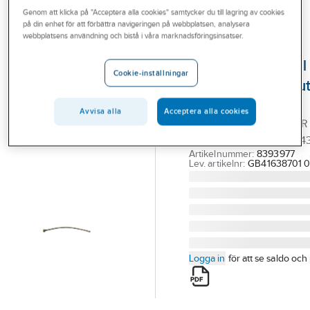
Outlet
Genom att klicka på "Acceptera alla cookies" samtycker du till lagring av cookies
Reservdelar blandare
Reservdelar Gustavsberg ettgreppsblandare
på din enhet för att förbättra navigeringen på webbplatsen, analysera
webbplatsens användning och bistå i våra marknadsföringsinsatser.
Branscher
GUSTAVSBERG
Tjänster
Anslutningsrör till
Cookie-inställningar
diskmaskinsanslut
Vårt erbjudande
Gustavsberg
Bli kund
Avvisa alla
Acceptera alla cookies
GBG ANSLUTNINGSRÖR
Aktuellt
SOFTPEX DM AVST, L=
Artikelnummer:
8393977
Lev. artikelnr:
GB41638701 0
Logga in
för att se saldo och 