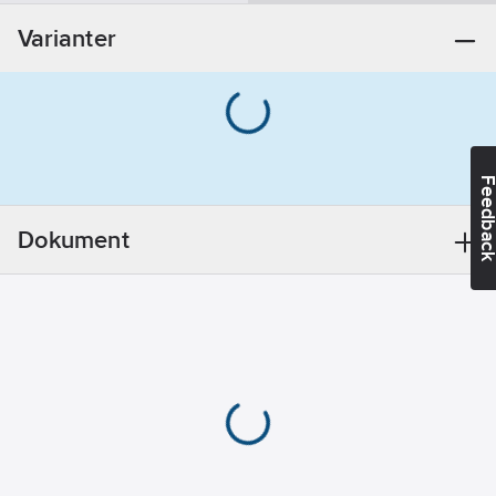
Varianter
Materialkvalitet
anslutning 1:
Mässing
avzinkningshärdig
(DZR)
Feedba
Materialkvalitet
anslutning 2:
Dokument
Mässing
avzinkningshärdig
(DZR)
REACH -
Innehåller
kandidatämnen:
Bly
REACH
Datum:
2025-
12-01