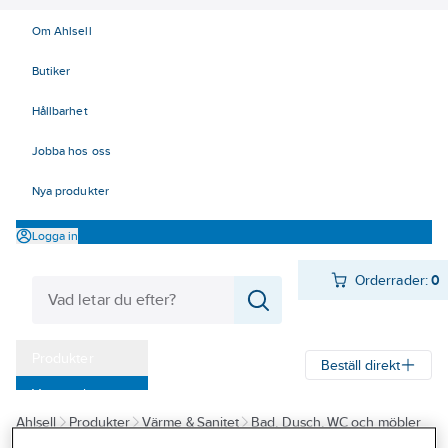
Om Ahlsell
Butiker
Hållbarhet
Jobba hos oss
Nya produkter
Logga in
Orderrader:
0
Produkter
Beställ direkt
Varumärken
Ahlsell
Produkter
Värme & Sanitet
Bad, Dusch, WC och möbler
Kampanjer
Sanitetsarmatur
Reservdelar sanitetsarmatur