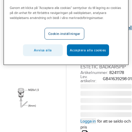
Outlet
Reservdelar blandare
Reservdelar Gustavsberg ettgreppsblandare
Genom att klicka på "Acceptera alla cookies" samtycker du till lagring av cookies
på din enhet för att förbättra navigeringen på webbplatsen, analysera
Branscher
webbplatsens användning och bistå i våra marknadsföringsinsatser.
GUSTAVSBERG
Tjänster
Anslutningsnippel
Cookie-inställningar
Estetic,
Vårt erbjudande
Gustavsberg
Bli kund
Avvisa alla
Acceptera alla cookies
GBG
Aktuellt
ANSLUTNINGSNIPPEL
ESTETIC BADKARSPIP
Artikelnummer:
8241178
Lev.
GB41639298 01
artikelnr:
Logga in
för att se saldo och
pris