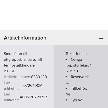
Artikelinformation
Smutsfilter till
Teknisk data
ettgreppsblandare. Till
Övriga
termostatblandare
förp.storlekar:
1
150C/C
ST/5 ST
Artikelnummer:
8380438
Reservdel:
Lev.
Ja
0726400M
artikelnr:
Tillbehör:
Ean
Nej
4005176228797
artikelnr:
Typ av
Materialklass
PDK25B
tillbehör/reservdel: