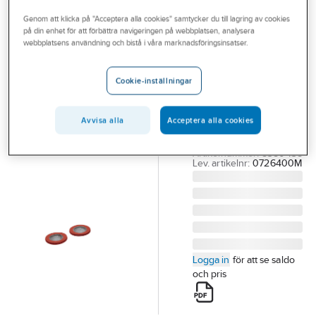
Outlet
Reservdelar blandare
Reservdelar Grohe blandare
Genom att klicka på "Acceptera alla cookies" samtycker du till lagring av cookies
på din enhet för att förbättra navigeringen på webbplatsen, analysera
Branscher
webbplatsens användning och bistå i våra marknadsföringsinsatser.
GROHE
Tjänster
Smutsfilter,
Cookie-inställningar
Grohe
Vårt erbjudande
GROHE SMUTSFILER
Aktuellt
M.PACKNING TILL
Avvisa alla
Acceptera alla cookies
TERM BL. 150C/C
Artikelnummer:
8380438
Lev. artikelnr:
0726400M
Logga in
för att se saldo
och pris