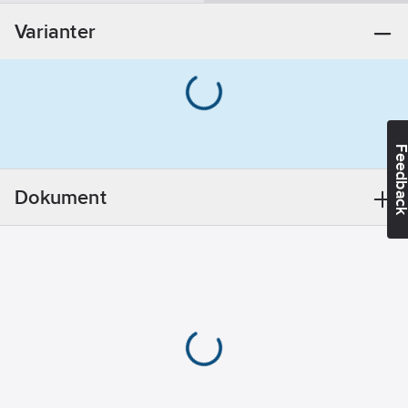
Övrigt
Varianter
REACH
Datum:
2021-
07-08
REACH
Informationsplikt:
Nej
Feedba
Dokument