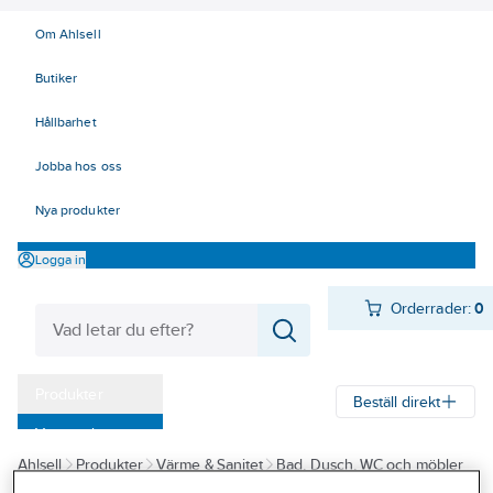
Om Ahlsell
Butiker
Hållbarhet
Jobba hos oss
Nya produkter
Logga in
Orderrader:
0
Produkter
Beställ direkt
Varumärken
Ahlsell
Produkter
Värme & Sanitet
Bad, Dusch, WC och möbler
Kampanjer
Sanitetsarmatur
Reservdelar sanitetsarmatur