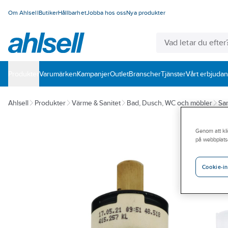
Om Ahlsell
Butiker
Hållbarhet
Jobba hos oss
Nya produkter
Produkter
Varumärken
Kampanjer
Outlet
Branscher
Tjänster
Vårt erbjuda
Ahlsell
Produkter
Värme & Sanitet
Bad, Dusch, WC och möbler
San
Genom att kli
på webbplats
Cookie-in