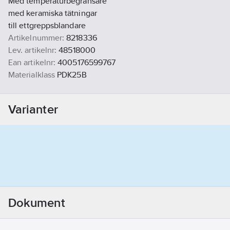
Med temperaturbegränsare
med keramiska tätningar
till ettgreppsblandare
Artikelnummer:
8218336
Lev. artikelnr:
48518000
Ean artikelnr:
4005176599767
Materialklass
PDK25B
Varianter
Dokument