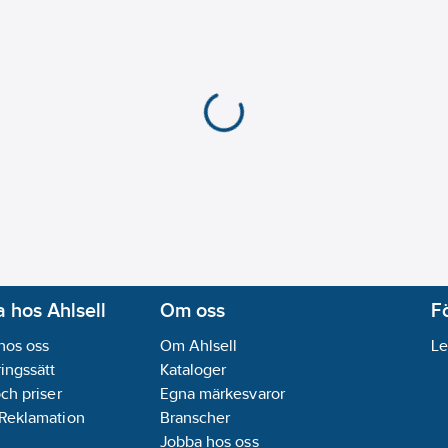
 hos Ahlsell
Om oss
F
hos oss
Om Ahlsell
Le
ingssätt
Kataloger
och priser
Egna märkesvaror
 Reklamation
Branscher
Jobba hos oss