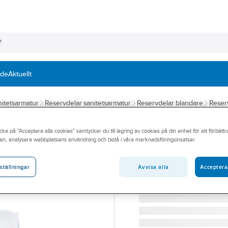
nde
Aktuellt
itetsarmatur
Reservdelar sanitetsarmatur
Reservdelar blandare
Reser
GROHE
cka på "Acceptera alla cookies" samtycker du till lagring av cookies på din enhet för att förbätt
Insats patron 2
en, analysera webbplatsens användning och bistå i våra marknadsföringsinsatser.
GROHE KERAMISK INSAT
Artikelnummer:
8218336
Avvisa alla
Acceptera
ställningar
Lev. artikelnr:
48518000