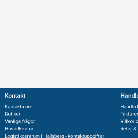
Kontakt
Handla
Kontakta oss
Handla 
Butiker
Fakturer
Vanliga frågor
Villkor 
Huvudkontor
Retur &
Logistikcentrum i Hallsberg - kontaktuppgifter