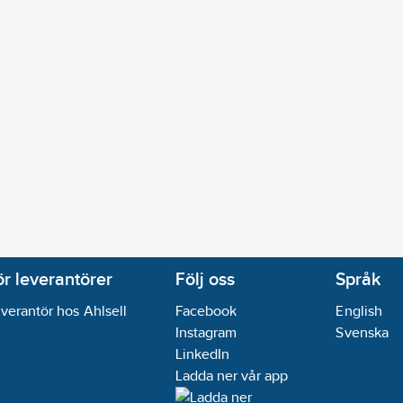
ör leverantörer
Följ oss
Språk
verantör hos Ahlsell
Facebook
English
Instagram
Svenska
LinkedIn
Ladda ner vår app