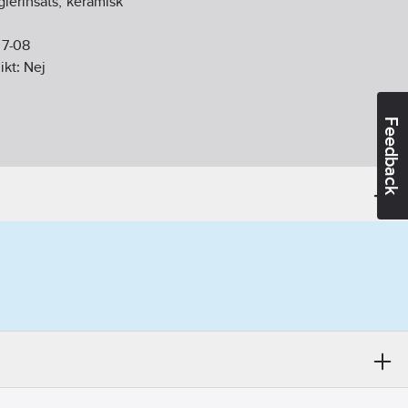
lerinsats, keramisk
07-08
ikt:
Nej
Feedback