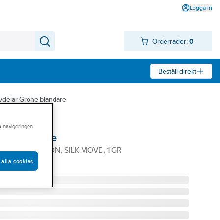
Logga in
Orderrader:
0
Beställ direkt
vdelar Grohe blandare
ra navigeringen
8mm, Grohe
S 28MM PATRON, SILK MOVE, 1-GR
 alla cookies