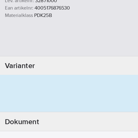
Lev. artikelnr:
32871000
Ean artikelnr:
4005176876530
Materialklass
PDK25B
Varianter
Dokument