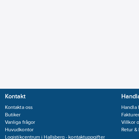
Kontakt
Handla
Kontakta oss
Handla 
Butiker
Fakturer
Vanliga frågor
Villkor 
Huvudkontor
Retur &
Logistikcentrum i Hallsberg - kontaktuppgifter