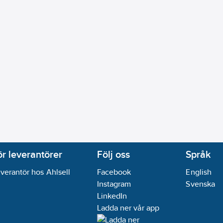
ör leverantörer
Följ oss
Språk
verantör hos Ahlsell
Facebook
English
Instagram
Svenska
LinkedIn
Ladda ner vår app