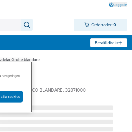
Logga in
Orderrader:
0
Beställ direkt
vdelar Grohe blandare
ra navigeringen
ohe
MM TILL EUROECO BLANDARE, 32871000
 alla cookies