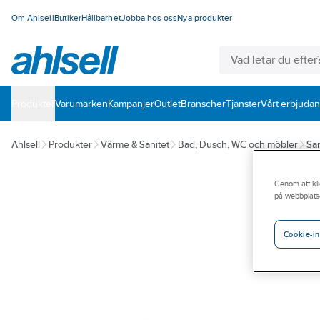
Om Ahlsell
Butiker
Hållbarhet
Jobba hos oss
Nya produkter
Produkter
Varumärken
Kampanjer
Outlet
Branscher
Tjänster
Vårt erbjuda
Ahlsell
Produkter
Värme & Sanitet
Bad, Dusch, WC och möbler
San
Genom att kli
på webbplats
Cookie-in