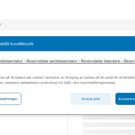
nde
Bli kund
Aktuellt
itetsarmatur
Reservdelar sanitetsarmatur
Reservdelar blandare
Reser
GROHE
cka på "Acceptera alla cookies" samtycker du till lagring av cookies på din enhet för att förbätt
H-kap spak, Gr
en, analysera webbplatsens användning och bistå i våra marknadsföringsinsatser.
GROHE H-KAP SPAK 160
Artikelnummer:
8181949
Avvisa alla
Acceptera
ställningar
Lev. artikelnr:
32871000