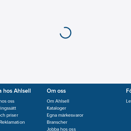
 hos Ahlsell
Om oss
F
hos oss
Om Ahlsell
Le
ingssätt
Kataloger
och priser
Egna märkesvaror
 Reklamation
Branscher
Jobba hos oss