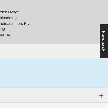
vdel:
Övrigt
nblandning.
andidatämnen:
Bly
1-18
Feedback
ikt:
Ja