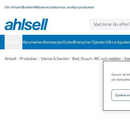
Om Ahlsell
Butiker
Hållbarhet
Jobba hos oss
Nya produkter
Produkter
Varumärken
Kampanjer
Outlet
Branscher
Tjänster
Vårt erbjuda
Ahlsell
Produkter
Värme & Sanitet
Bad, Dusch, WC och möbler
San
Genom att kli
på webbplats
Cookie-in