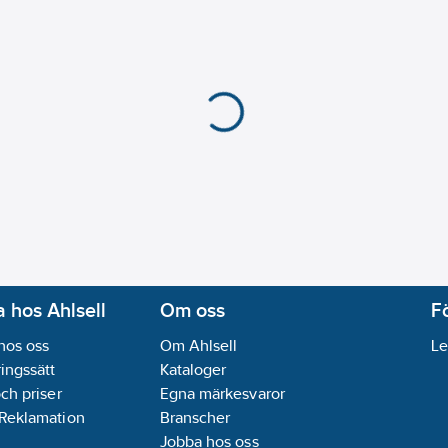
 hos Ahlsell
Om oss
F
hos oss
Om Ahlsell
Le
ingssätt
Kataloger
och priser
Egna märkesvaror
 Reklamation
Branscher
Jobba hos oss