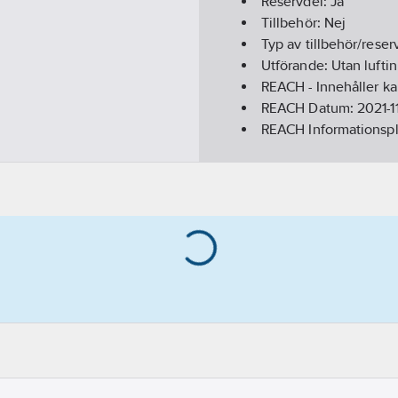
Reservdel:
Ja
Tillbehör:
Nej
Typ av tillbehör/reser
Utförande:
Utan lufti
REACH - Innehåller k
REACH Datum:
2021-1
REACH Informationspl