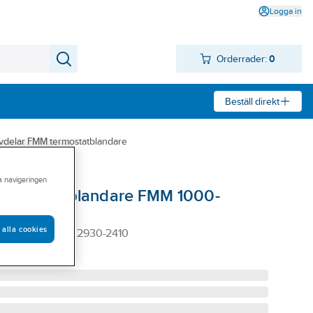
Logga in
Orderrader:
0
Beställ direkt
vdelar FMM termostatblandare
ra navigeringen
l termostatblandare FMM 1000-
de 3, FMM
 alla cookies
00-SERIEN FMM 2930-2410