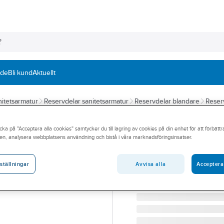
nde
Bli kund
Aktuellt
itetsarmatur
Reservdelar sanitetsarmatur
Reservdelar blandare
Reser
FMM
cka på "Acceptera alla cookies" samtycker du till lagring av cookies på din enhet för att förbätt
Strålsamlare til
en, analysera webbplatsens användning och bistå i våra marknadsföringsinsatser.
serien. Utföran
Avvisa alla
Acceptera
ställningar
STRÅLSAMLARE TILL 10
Artikelnummer:
8592084
Lev. artikelnr:
2930-2410