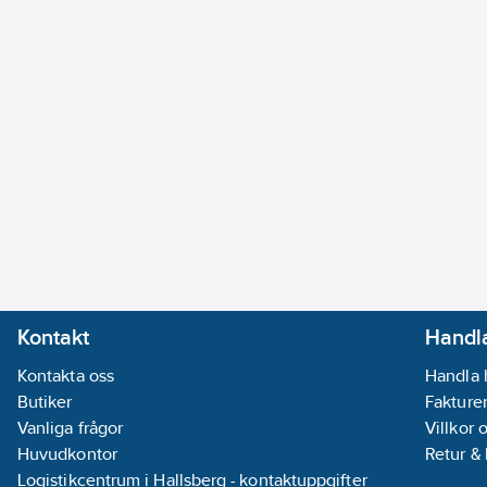
Kontakt
Handla
Kontakta oss
Handla 
Butiker
Fakturer
Vanliga frågor
Villkor 
Huvudkontor
Retur &
Logistikcentrum i Hallsberg - kontaktuppgifter