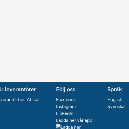
ör leverantörer
Följ oss
Språk
verantör hos Ahlsell
Facebook
English
Instagram
Svenska
LinkedIn
Ladda ner vår app