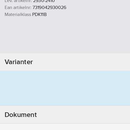
Lev. artikelnr:
2930-2410
Ean artikelnr:
7319042930026
Materialklass
PDK11B
Varianter
Dokument