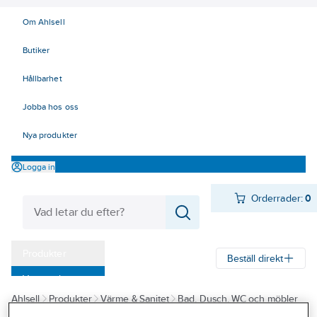
Om Ahlsell
Butiker
Hållbarhet
Jobba hos oss
Nya produkter
Logga in
Orderrader:
0
Produkter
Beställ direkt
Varumärken
Ahlsell
Produkter
Värme & Sanitet
Bad, Dusch, WC och möbler
Kampanjer
Sanitetsarmatur
Reservdelar sanitetsarmatur