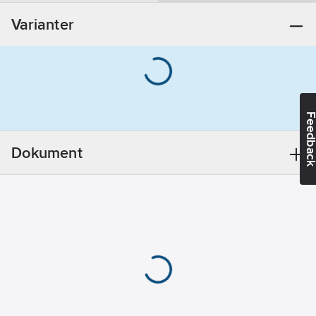
REACH
Varianter
Datum:
2021-11-
18
REACH
Informationsplikt:
Nej
Feedba
Dokument