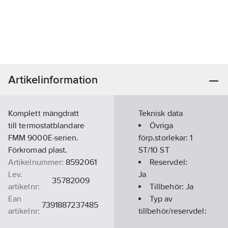
Artikelinformation
Komplett mängdratt
Teknisk data
till termostatblandare
Övriga
FMM 9000E-serien.
förp.storlekar:
1
Förkromad plast.
ST/10 ST
Artikelnummer:
8592061
Reservdel:
Lev.
Ja
35782009
artikelnr:
Tillbehör:
Ja
Ean
Typ av
7391887237485
artikelnr:
tillbehör/reservdel:
Materialklass
PDK11B
Övrigt