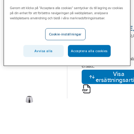
Outlet
Reservdelar blandare
Reservdelar FMM termostatblandare
Genom att klicka på "Acceptera alla cookies" samtycker du till lagring av cookies
på din enhet för att förbättra navigeringen på webbplatsen, analysera
Branscher
webbplatsens användning och bistå i våra marknadsföringsinsatser.
FMM
Tjänster
Mängdratt 9000E
Cookie-inställningar
FMM 9000E II MÄNGDR
Vårt erbjudande
KROM. 35782009
Bli kund
Artikelnummer:
8592061
Avvisa alla
Acceptera alla cookies
Lev. artikelnr:
35782009
Den valda artikeln har bli
Aktuellt
ersatt.
Visa
ersättningsart