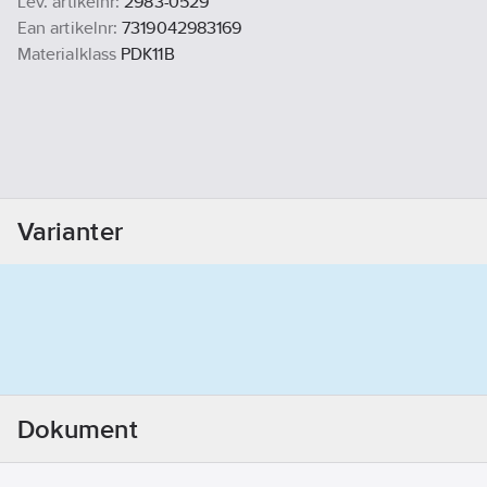
Lev. artikelnr:
2983-0529
Ean artikelnr:
7319042983169
Materialklass
PDK11B
Varianter
Dokument