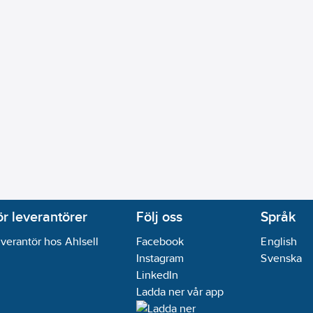
ör leverantörer
Följ oss
Språk
verantör hos Ahlsell
Facebook
English
Instagram
Svenska
LinkedIn
Ladda ner vår app