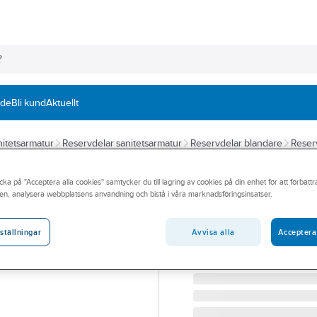
nde
Bli kund
Aktuellt
itetsarmatur
Reservdelar sanitetsarmatur
Reservdelar blandare
Reser
FMM
cka på "Acceptera alla cookies" samtycker du till lagring av cookies på din enhet för att förbätt
Backventil till 
en, analysera webbplatsens användning och bistå i våra marknadsföringsinsatser.
2006, FMM
Avvisa alla
Acceptera
ställningar
FMM 2983-0529 BACKVEN
Artikelnummer:
8591702
Lev. artikelnr:
2983-0529