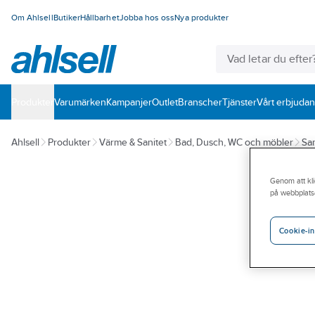
Om Ahlsell
Butiker
Hållbarhet
Jobba hos oss
Nya produkter
Produkter
Varumärken
Kampanjer
Outlet
Branscher
Tjänster
Vårt erbjuda
Ahlsell
Produkter
Värme & Sanitet
Bad, Dusch, WC och möbler
San
Genom att kli
på webbplats
Cookie-in