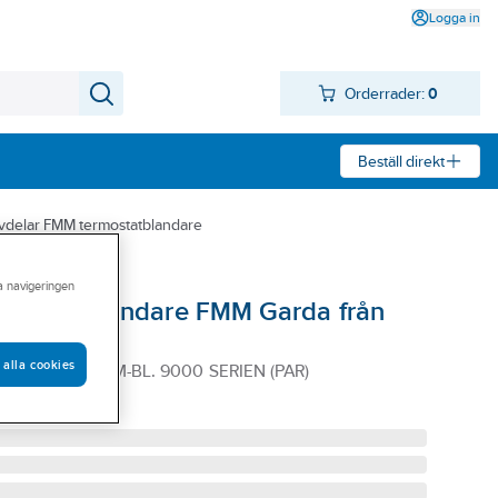
Logga in
Orderrader:
0
Beställ direkt
vdelar FMM termostatblandare
ra navigeringen
säkerhetsblandare FMM Garda från
 alla cookies
TIL TILL TERM-BL. 9000 SERIEN (PAR)