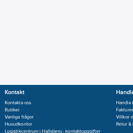
Kontakt
Handla
Kontakta oss
Handla 
Butiker
Fakturer
Vanliga frågor
Villkor 
Huvudkontor
Retur &
Logistikcentrum i Hallsberg - kontaktuppgifter