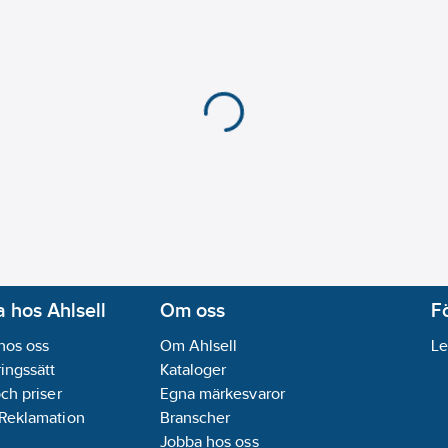
 hos Ahlsell
Om oss
F
hos oss
Om Ahlsell
Le
ingssätt
Kataloger
och priser
Egna märkesvaror
 Reklamation
Branscher
Jobba hos oss