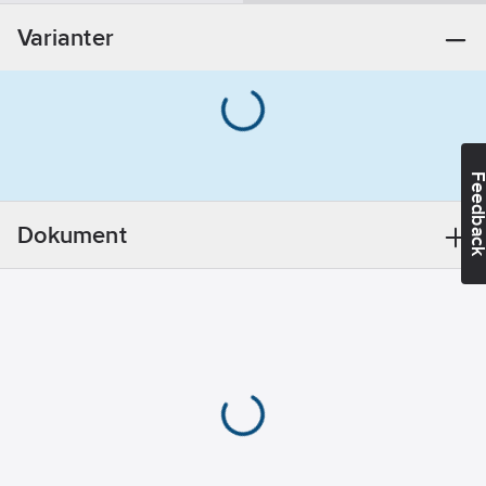
Utförande:
Varianter
17
REACH -
Innehåller
kandidatämnen:
Bly
REACH
Feedba
Datum:
2021-11-
18
Dokument
REACH
Informationsplikt:
Ja