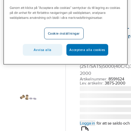
Outlet
Reservdelar blandare
Reservdelar FMM termostatblandare
Genom att klicka på "Acceptera alla cookies" samtycker du till lagring av cookies
på din enhet för att förbättra navigeringen på webbplatsen, analysera
Branscher
webbplatsens användning och bistå i våra marknadsföringsinsatser.
FMM
Tjänster
Backventil/Filter -
Cookie-inställningar
Säkerhetsblandar
Vårt erbjudande
5000-serien
Bli kund
Avvisa alla
Acceptera alla cookies
BACKVENTIL/FILTER
Aktuellt
KOMPLETT
(2ST/SATS)5000(40C/C)
2000
Artikelnummer:
8591624
Lev. artikelnr:
3875-2000
Logga in
för att se saldo och 