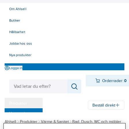
Om Ahlsell
Butiker
Hållbarhet
Jobba hos oss
Nya produkter
Logga in
Orderrader:
0
Produkter
Beställ direkt
Varumärken
Ahlsell
Produkter
Värme & Sanitet
Bad, Dusch, WC och möbler
Kampanjer
Sanitetsarmatur
Reservdelar sanitetsarmatur