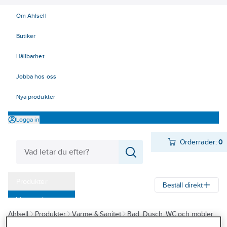
Om Ahlsell
Butiker
Hållbarhet
Jobba hos oss
Nya produkter
Logga in
Orderrader:
0
Produkter
Beställ direkt
Varumärken
Ahlsell
Produkter
Värme & Sanitet
Bad, Dusch, WC och möbler
Kampanjer
Sanitetsarmatur
Reservdelar sanitetsarmatur