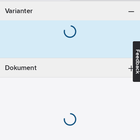
Övrigt
Varianter
Utförande:
14
REACH -
Innehåller
kandidatämnen:
Bly
Feedba
REACH
Datum:
2021-11-
Dokument
18
REACH
Informationsplikt:
Ja