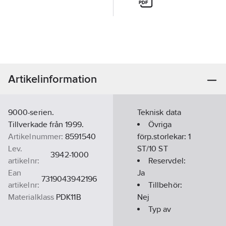
Artikelinformation
9000-serien.
Teknisk data
Tillverkade från 1999.
Övriga
Artikelnummer:
8591540
förp.storlekar:
1
Lev.
ST/10 ST
3942-1000
artikelnr:
Reservdel:
Ean
Ja
7319043942196
artikelnr:
Tillbehör:
Materialklass
PDK11B
Nej
Typ av
tillbehör/reservdel: