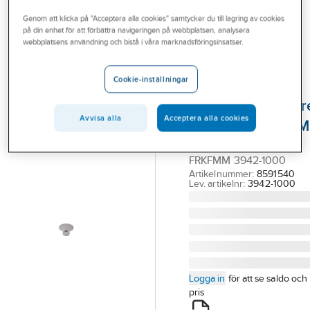
Outlet
Reservdelar blandare
Reservdelar FMM termostatblandare
Genom att klicka på "Acceptera alla cookies" samtycker du till lagring av cookies
på din enhet för att förbättra navigeringen på webbplatsen, analysera
Branscher
webbplatsens användning och bistå i våra marknadsföringsinsatser.
FMM
Tjänster
Omkastarknapp
Cookie-inställningar
till
Vårt erbjudande
säkerhetsblandar
Aktuellt
Avvisa alla
Acceptera alla cookies
9000-serien, FMM
OMKASTARKNAPP
FRKFMM 3942-1000
Artikelnummer:
8591540
Lev. artikelnr:
3942-1000
Logga in
för att se saldo och
pris