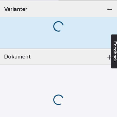
kandidatämnen:
Varianter
Bly
REACH
Datum:
2021-11-
18
REACH
Informationsplikt:
Feedba
Ja
Dokument