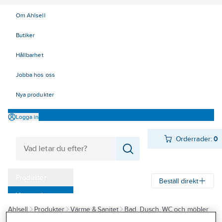
Om Ahlsell
Butiker
Hållbarhet
Jobba hos oss
Nya produkter
Logga in
Orderrader:
0
Produkter
Beställ direkt
Varumärken
Ahlsell
Produkter
Värme & Sanitet
Bad, Dusch, WC och möbler
Kampanjer
Sanitetsarmatur
Reservdelar sanitetsarmatur