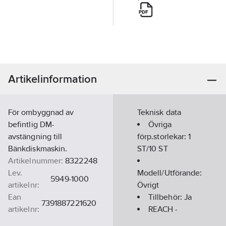
Artikelinformation
För ombyggnad av
Teknisk data
befintlig DM-
Övriga
avstängning till
förp.storlekar:
1
Bänkdiskmaskin.
ST/10 ST
Artikelnummer:
8322248
Lev.
Modell/Utförande:
5949-1000
artikelnr:
Övrigt
Ean
Tillbehör:
Ja
7391887221620
artikelnr:
REACH -
Materialklass
PCP60B
Innehåller