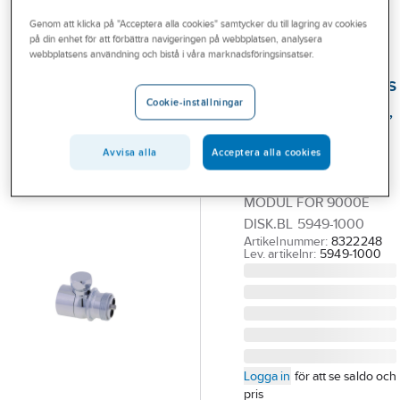
Outlet
Reservdelar blandare
Reservdelar FMM ettgreppsblandare
Genom att klicka på "Acceptera alla cookies" samtycker du till lagring av cookies
på din enhet för att förbättra navigeringen på webbplatsen, analysera
Branscher
webbplatsens användning och bistå i våra marknadsföringsinsatser.
FMM
Tjänster
Ombyggnadssats
Cookie-inställningar
Bänk-diskmaskin,
Vårt erbjudande
FMM
Bli kund
Avvisa alla
Acceptera alla cookies
FMM
Aktuellt
BÄNKDISKMASKINS
MODUL FÖR 9000E
DISK.BL 5949-1000
Artikelnummer:
8322248
Lev. artikelnr:
5949-1000
Logga in
för att se saldo och
pris