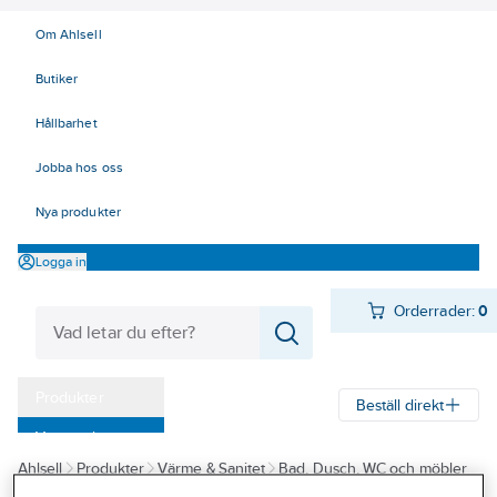
Om Ahlsell
Butiker
Hållbarhet
Jobba hos oss
Nya produkter
Logga in
Orderrader:
0
Produkter
Beställ direkt
Varumärken
Ahlsell
Produkter
Värme & Sanitet
Bad, Dusch, WC och möbler
Kampanjer
Sanitetsarmatur
Reservdelar sanitetsarmatur