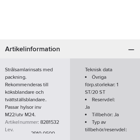
Artikelinformation
Strålsamlarinsats med
Teknisk data
packning.
Övriga
Rekommenderas till
förp.storlekar:
1
köksblandare och
ST/20 ST
tvättställsblandare.
Reservdel:
Passar hylsor inv
Ja
M22/utv M24.
Tillbehör:
Ja
Artikelnummer:
8281532
Typ av
Lev.
tillbehör/reservdel:
2910-0500
artikelnr:
Övrigt