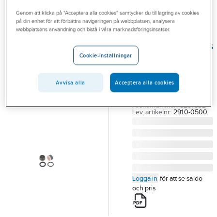
Outlet
Reservdelar blandare
Reservdelar FMM ettgreppsblandare
Genom att klicka på "Acceptera alla cookies" samtycker du till lagring av cookies
på din enhet för att förbättra navigeringen på webbplatsen, analysera
Branscher
webbplatsens användning och bistå i våra marknadsföringsinsatser.
FMM
Tjänster
Strålsamlarinsats
Cookie-inställningar
M22/M24, FMM
Vårt erbjudande
FMM STRÅLSAMLAR
Bli kund
INSATS STD PCA
Avvisa alla
Acceptera alla cookies
5L/MIN. 2910-0500
Aktuellt
Artikelnummer:
8281532
Lev. artikelnr:
2910-0500
Logga in
för att se saldo
och pris