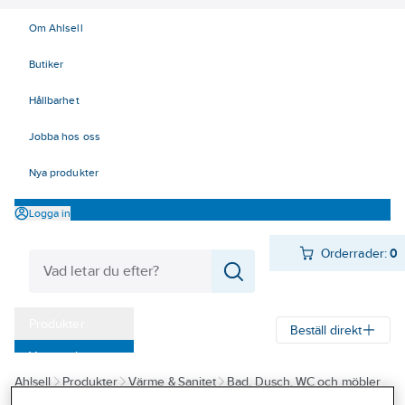
Om Ahlsell
Butiker
Hållbarhet
Jobba hos oss
Nya produkter
Logga in
Orderrader:
0
Produkter
Beställ direkt
Varumärken
Ahlsell
Produkter
Värme & Sanitet
Bad, Dusch, WC och möbler
Kampanjer
Sanitetsarmatur
Reservdelar sanitetsarmatur