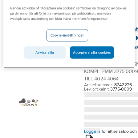
Outlet
Reservdelar blandare
Reservdelar FMM ettgreppsblandare
Genom att klicka på "Acceptera alla cookies" samtycker du till lagring av cookies
på din enhet för att förbättra navigeringen på webbplatsen, analysera
Branscher
webbplatsens användning och bistå i våra marknadsföringsinsatser.
FMM
Tjänster
Avstängningsvent
Cookie-inställningar
till inbyggd DM, 
Vårt erbjudande
4024 och 4064 os
Bli kund
Avvisa alla
Acceptera alla cookies
FMM
Aktuellt
DISKMASKINSAVSTÄNG
KOMPL. FMM 3775-0009
TILL 4024 4064
Artikelnummer:
8242226
Lev. artikelnr:
3775-0009
Logga in
för att se saldo och 