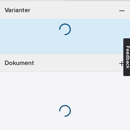
Ventil
Varianter
Tillbehör:
Ja
REACH -
Innehåller
kandidatämnen:
Bly
REACH
Feedba
Datum:
2021-11-
18
Dokument
Utförande:
1
REACH
Informationsplikt:
Ja