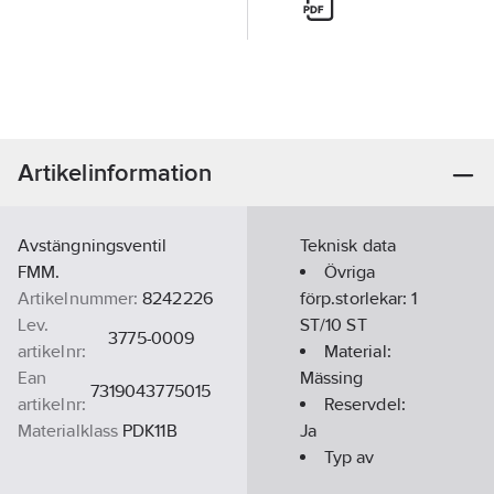
Artikelinformation
Avstängningsventil
Teknisk data
FMM.
Övriga
Artikelnummer:
8242226
förp.storlekar:
1
Lev.
ST/10 ST
3775-0009
artikelnr:
Material:
Ean
Mässing
7319043775015
artikelnr:
Reservdel:
Materialklass
PDK11B
Ja
Typ av
tillbehör/reservdel: