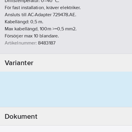
Driftstemperatur: 0–40 °C.
För fast installation, kräver elektriker.
Ansluts till AC-Adapter 729478.AE.
Kabellängd: 0,5 m.
Max kabellängd, 100m >=0,5 mm2.
Försörjer max 10 blandare.
Artikelnummer:
8483187
Lev. artikelnr:
S600128
Ean artikelnr:
7391887262029
Varianter
Ersätter artikelnr:
8553498 8553499 8553566V
Materialklass
PCM10B
Dokument