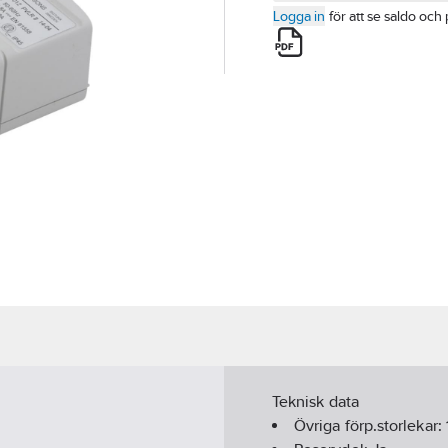
Logga in
för att se saldo och 
Teknisk data
Övriga förp.storlekar: