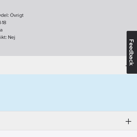
vdel:
Övrigt
1-18
a
ikt:
Nej
Feedback