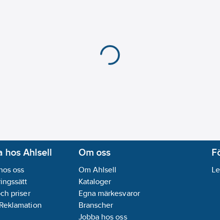
 hos Ahlsell
Om oss
F
hos oss
Om Ahlsell
Le
ingssätt
Kataloger
och priser
Egna märkesvaror
 Reklamation
Branscher
Jobba hos oss