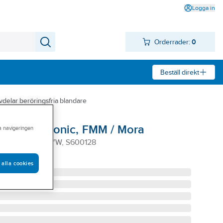
Logga in
Orderrader:
0
Beställ direkt
vdelar beröringsfria blandare
blandare Tronic, FMM / Mora
ra navigeringen
ADAPTER 12V 7W, S600128
 alla cookies