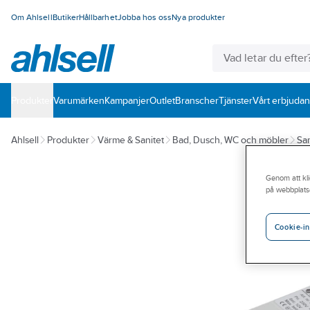
Om Ahlsell
Butiker
Hållbarhet
Jobba hos oss
Nya produkter
Produkter
Varumärken
Kampanjer
Outlet
Branscher
Tjänster
Vårt erbjuda
Ahlsell
Produkter
Värme & Sanitet
Bad, Dusch, WC och möbler
San
Genom att kli
på webbplats
Cookie-in