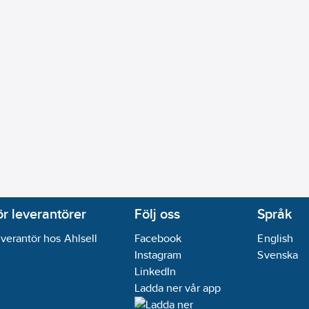
ör leverantörer
Följ oss
Språk
verantör hos Ahlsell
Facebook
English
Instagram
Svenska
LinkedIn
Ladda ner vår app