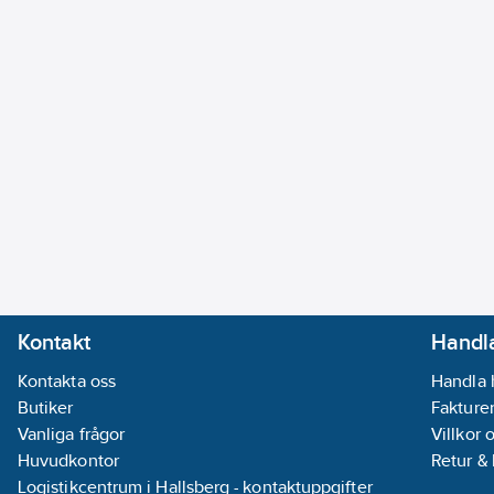
Kontakt
Handla
Kontakta oss
Handla 
Butiker
Fakturer
Vanliga frågor
Villkor 
Huvudkontor
Retur &
Logistikcentrum i Hallsberg - kontaktuppgifter