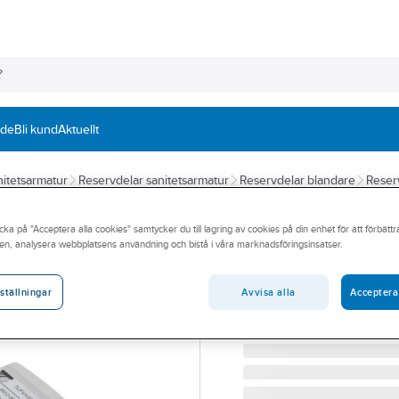
nde
Bli kund
Aktuellt
itetsarmatur
Reservdelar sanitetsarmatur
Reservdelar blandare
Reser
Nätadapter för 
cka på "Acceptera alla cookies" samtycker du till lagring av cookies på din enhet för att förbätt
en, analysera webbplatsens användning och bistå i våra marknadsföringsinsatser.
FMM/MORA TRONIC NÄT
Artikelnummer:
8483187
Lev. artikelnr:
S600128
Avvisa alla
Acceptera
ställningar