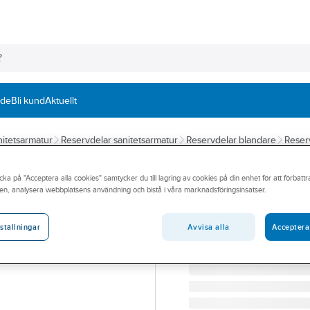
nde
Bli kund
Aktuellt
itetsarmatur
Reservdelar sanitetsarmatur
Reservdelar blandare
Reser
FMM
cka på "Acceptera alla cookies" samtycker du till lagring av cookies på din enhet för att förbätt
Temperaturvred
en, analysera webbplatsens användning och bistå i våra marknadsföringsinsatser.
FMM TRONIC TEMPVRED
Artikelnummer:
8438800
Avvisa alla
Acceptera
ställningar
Lev. artikelnr:
16221500