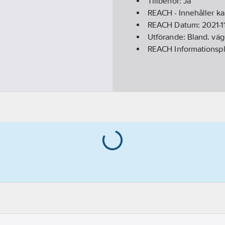
Tillbehör:
Ja
REACH - Innehåller k
REACH Datum:
2021-1
Utförande:
Bland. vä
REACH Informationspl