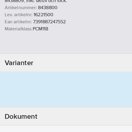
8438809, inkl. skruv och lock.
Artikelnummer:
8438800
Lev. artikelnr:
16221500
Ean artikelnr:
7391887247552
Materialklass
PCM11B
Varianter
Dokument