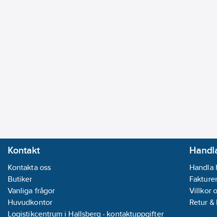
Kontakt
Handla
Kontakta oss
Handla 
Butiker
Fakturer
Vanliga frågor
Villkor 
Huvudkontor
Retur &
Logistikcentrum i Hallsberg - kontaktuppgifter