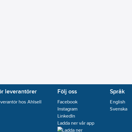
ör leverantörer
Följ oss
Språk
verantör hos Ahlsell
Facebook
English
Instagram
Svenska
LinkedIn
Ladda ner vår app