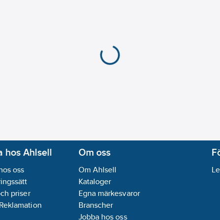
 hos Ahlsell
Om oss
F
hos oss
Om Ahlsell
Le
ingssätt
Kataloger
och priser
Egna märkesvaror
 Reklamation
Branscher
Jobba hos oss