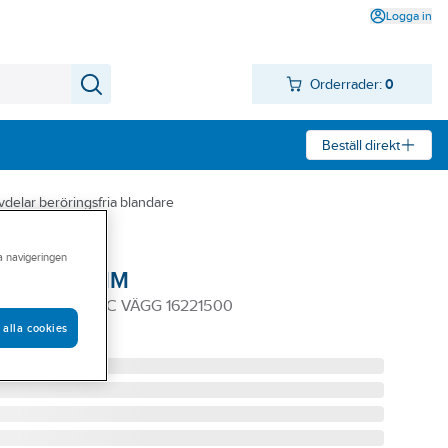
Logga in
Orderrader:
0
Beställ direkt
vdelar beröringsfria blandare
ra navigeringen
 Tronic, FMM
 BLAND TRONIC VÄGG 16221500
 alla cookies