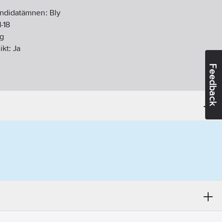
andidatämnen:
Bly
1-18
gg
ikt:
Ja
Feedback