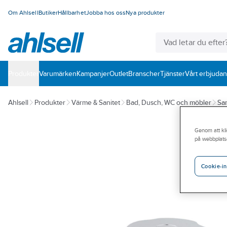
Om Ahlsell
Butiker
Hållbarhet
Jobba hos oss
Nya produkter
Produkter
Varumärken
Kampanjer
Outlet
Branscher
Tjänster
Vårt erbjuda
Ahlsell
Produkter
Värme & Sanitet
Bad, Dusch, WC och möbler
San
Genom att kli
på webbplats
Cookie-in