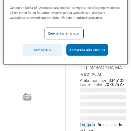
Outlet
Reservdelar blandare
Reservdelar beröringsfria blandare
Genom att klicka på "Acceptera alla cookies" samtycker du till lagring av cookies
på din enhet för att förbättra navigeringen på webbplatsen, analysera
Branscher
webbplatsens användning och bistå i våra marknadsföringsinsatser.
MORA
Tjänster
Temperaturvred
Cookie-inställningar
till Mora Tronic
Vårt erbjudande
duschpaneler,
Aktuellt
Avvisa alla
Acceptera alla cookies
Mora
TERMOSTATRATT
TILL MORACERA MA
708075.AE
Artikelnummer:
8345108
Lev. artikelnr:
708075.AE
Logga in
för att se saldo
och pris