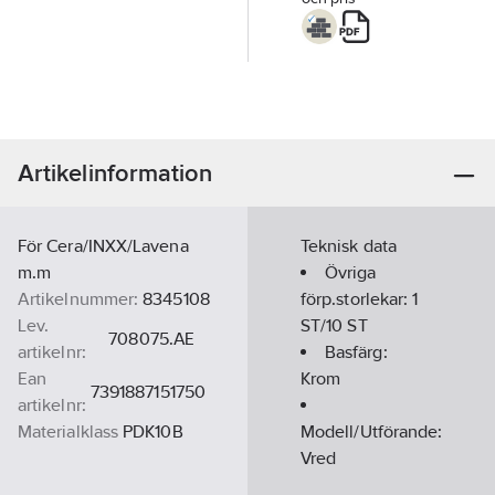
Artikelinformation
För Cera/INXX/Lavena
Teknisk data
m.m
Övriga
Artikelnummer:
8345108
förp.storlekar:
1
Lev.
ST/10 ST
708075.AE
artikelnr:
Basfärg:
Ean
Krom
7391887151750
artikelnr:
Materialklass
PDK10B
Modell/Utförande:
Vred
Accentfärg: