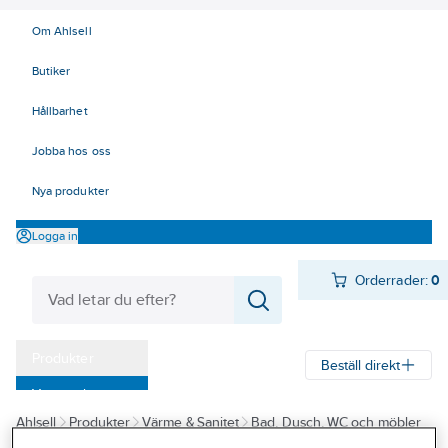
Om Ahlsell
Butiker
Hållbarhet
Jobba hos oss
Nya produkter
Logga in
Orderrader:
0
Produkter
Beställ direkt
Varumärken
Ahlsell
Produkter
Värme & Sanitet
Bad, Dusch, WC och möbler
Kampanjer
Sanitetsarmatur
Reservdelar sanitetsarmatur