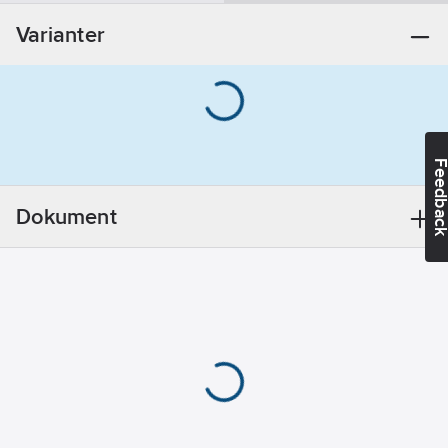
Krom
Varianter
Temperaturindikering:
Grader
Temperaturspärr
(38°C):
Ja
Feedba
REACH -
Innehåller
Dokument
kandidatämnen:
Bly
REACH
Datum:
2021-11-
23
Utförande:
Temperaturratt
för termostat
REACH
Informationsplikt: