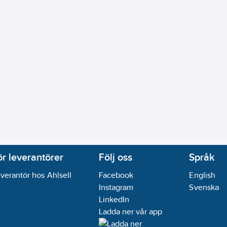
ör leverantörer
Följ oss
Språk
verantör hos Ahlsell
Facebook
English
Instagram
Svenska
LinkedIn
Ladda ner vår app