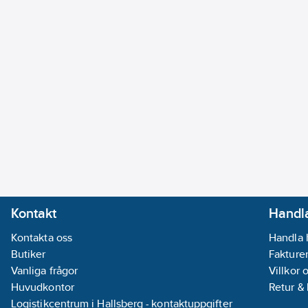
Kontakt
Handla
Kontakta oss
Handla 
Butiker
Fakturer
Vanliga frågor
Villkor 
Huvudkontor
Retur &
Logistikcentrum i Hallsberg - kontaktuppgifter