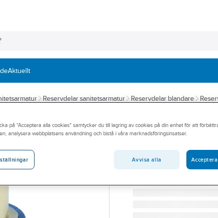
nde
Aktuellt
itetsarmatur
Reservdelar sanitetsarmatur
Reservdelar blandare
Reserv
A-COLLECTION
cka på "Acceptera alla cookies" samtycker du till lagring av cookies på din enhet för att förbätt
Insats till tvätt
en, analysera webbplatsens användning och bistå i våra marknadsföringsinsatser.
INSATS 40MM TVST.BL AZ
Artikelnummer:
8386101
Avvisa alla
Acceptera
ställningar