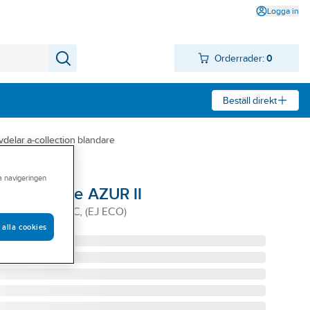
Logga in
Orderrader:
0
Beställ direkt
delar a-collection blandare
ra navigeringen
ställsblandare AZUR II
UR II R.DEL AC, (EJ ECO)
 alla cookies