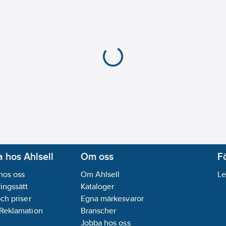
 hos Ahlsell
Om oss
F
hos oss
Om Ahlsell
Le
ingssätt
Kataloger
och priser
Egna märkesvaror
 Reklamation
Branscher
Jobba hos oss