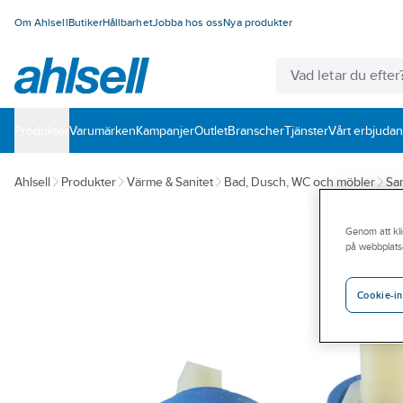
Om Ahlsell
Butiker
Hållbarhet
Jobba hos oss
Nya produkter
Produkter
Varumärken
Kampanjer
Outlet
Branscher
Tjänster
Vårt erbjuda
Ahlsell
Produkter
Värme & Sanitet
Bad, Dusch, WC och möbler
San
Genom att kli
på webbplats
Cookie-in