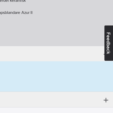
erdel keramisk
ppsblandare Azur II
Feedback