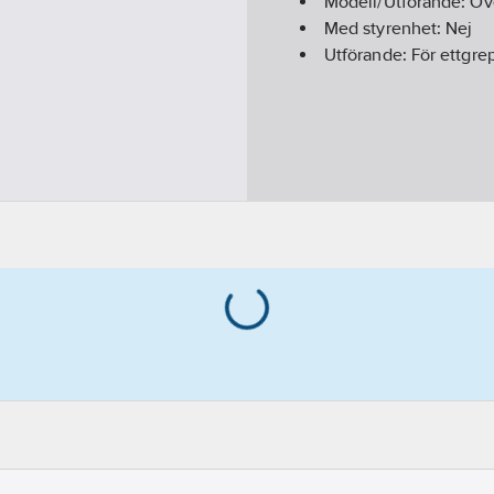
Modell/Utförande:
Öv
Med styrenhet:
Nej
Utförande:
För ettgre