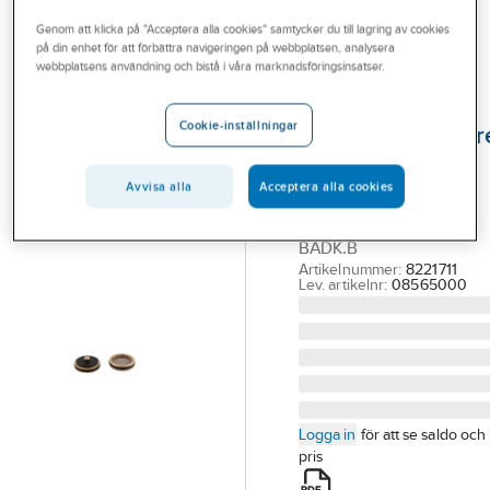
Outlet
Reservdelar blandare
Reservdelar a-collection blandare
Genom att klicka på "Acceptera alla cookies" samtycker du till lagring av cookies
på din enhet för att förbättra navigeringen på webbplatsen, analysera
Branscher
webbplatsens användning och bistå i våra marknadsföringsinsatser.
A-COLLECTION
Tjänster
Backventil för
Cookie-inställningar
termostatblandar
Vårt erbjudande
a-collection
Bli kund
Avvisa alla
Acceptera alla cookies
BACKVENTIL F. A-
Aktuellt
COLLECTION DUSCH &
BADK.B
Artikelnummer:
8221711
Lev. artikelnr:
08565000
Logga in
för att se saldo och
pris