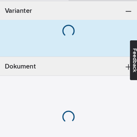
15 (1/2")
Varianter
Vinkel på
backventil:
0
°
Tryckklass:
PN 10
Ytskydd:
Obehandlad
Feedba
Anslutningar:
Dokument
Övrigt
FM-märkt:
Nej
Lågt ljud:
Ja
Materialkvalitet:
Mässing
avzinkningshärdig
(DZR)
Med