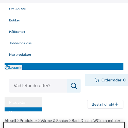
Om Ahlsell
Butiker
Hållbarhet
Jobba hos oss
Nya produkter
Logga in
Orderrader:
0
Produkter
Beställ direkt
Varumärken
Ahlsell
Produkter
Värme & Sanitet
Bad, Dusch, WC och möbler
Kampanjer
Sanitetsarmatur
Reservdelar sanitetsarmatur