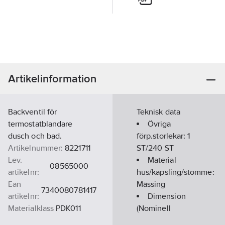
Artikelinformation
Backventil för
Teknisk data
termostatblandare
Övriga
dusch och bad.
förp.storlekar:
1
Artikelnummer:
8221711
ST/240 ST
Lev.
Material
08565000
artikelnr:
hus/kapsling/stomme:
Ean
Mässing
7340080781417
artikelnr:
Dimension
Materialklass
PDK011
(Nominell
diameter):
Ansl.