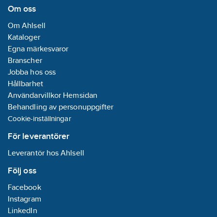
DIN
Om oss
DVGW-
Om Ahlsell
kvalitetmärke
Kataloger
för vatten:
Ja
Egna märkesvaror
Lämplig för
Branscher
dricksvatten:
Ja
Jobba hos oss
Hållbarhet
Användarvillkor Hemsidan
Behandling av personuppgifter
Cookie-inställningar
För leverantörer
Leverantör hos Ahlsell
Följ oss
Facebook
Instagram
LinkedIn