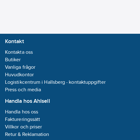
balansvikt:
Nej
Med
stängningsfjäder:
Ja
Tätning:
Kontakt
Övrigt
Kontakta oss
Ventiltyp:
Butiker
Klaffbackventil
Vanliga frågor
Lämplig för
Huvudkontor
värmevatten:
Ja
Logistikcentrum i Hallsberg - kontaktuppgifter
Press och media
Medietemperatur
(kontinuerlig):
Handla hos Ahlsell
-20-90
°C
Handla hos oss
Faktureringssätt
Modell/Utförande:
Villkor och priser
Rak
Retur & Reklamation
Standard: