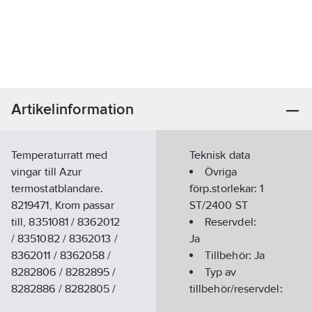
Artikelinformation
Temperaturratt med
Teknisk data
vingar till Azur
Övriga
termostatblandare.
förp.storlekar:
1
8219471, Krom passar
ST/2400 ST
till, 8351081 / 8362012
Reservdel:
/ 8351082 / 8362013 /
Ja
8362011 / 8362058 /
Tillbehör:
Ja
8282806 / 8282895 /
Typ av
8282886 / 8282805 /
tillbehör/reservdel:
8282894 / 8282885.
Övrigt