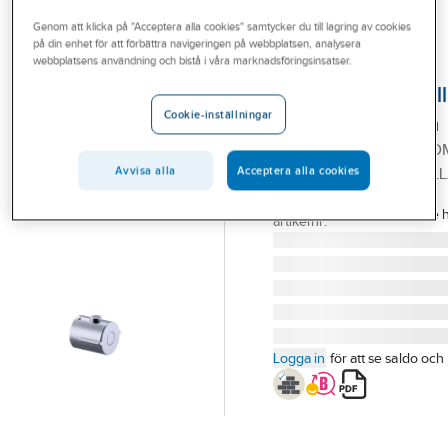
Outlet
Reservdelar blandare
Reservdelar a-collection blandare
Genom att klicka på "Acceptera alla cookies" samtycker du till lagring av cookies
på din enhet för att förbättra navigeringen på webbplatsen, analysera
Branscher
webbplatsens användning och bistå i våra marknadsföringsinsatser.
A-COLLECTION
Tjänster
Temperaturratt till
Cookie-inställningar
Azur, a-collection
Vårt erbjudande
TEMPERATURRATT KROM
Aktuellt
DEL TERMBL. AZUR (ALL
Avvisa alla
Acceptera alla cookies
Artikelnummer:
8219471
Lev.
053 Temperature 
artikelnr:
Logga in
för att se saldo och 