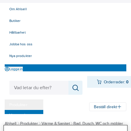
Om Ahlsell
Butiker
Hållbarhet
Jobba hos oss
Nya produkter
Logga in
Orderrader:
0
Produkter
Beställ direkt
Varumärken
Ahlsell
Produkter
Värme & Sanitet
Bad, Dusch, WC och möbler
Kampanjer
Sanitetsarmatur
Reservdelar sanitetsarmatur