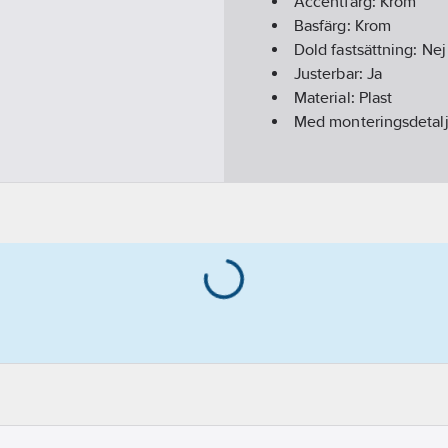
Accentfärg:
Krom
Basfärg:
Krom
Dold fastsättning:
Nej
Justerbar:
Ja
Material:
Plast
Med monteringsdetalj