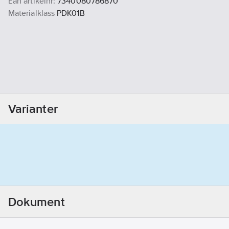
Ean artikelnr:
7340080786870
Materialklass
PDK01B
Varianter
Dokument