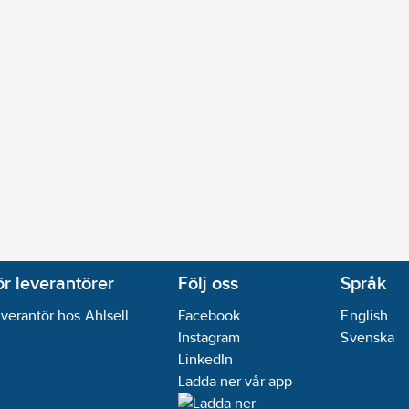
ör leverantörer
Följ oss
Språk
verantör hos Ahlsell
Facebook
English
Instagram
Svenska
LinkedIn
Ladda ner vår app