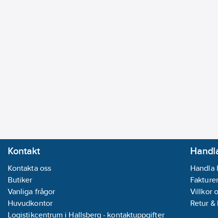
Kontakt
Handla
Kontakta oss
Handla 
Butiker
Fakturer
Vanliga frågor
Villkor 
Huvudkontor
Retur &
Logistikcentrum i Hallsberg - kontaktuppgifter