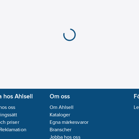
 hos Ahlsell
Om oss
F
hos oss
Om Ahlsell
Le
ingssätt
Kataloger
och priser
Egna märkesvaror
 Reklamation
Branscher
Jobba hos oss