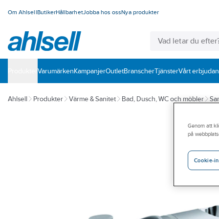
Om Ahlsell
Butiker
Hållbarhet
Jobba hos oss
Nya produkter
Produkter
Varumärken
Kampanjer
Outlet
Branscher
Tjänster
Vårt erbjuda
Ahlsell
Produkter
Värme & Sanitet
Bad, Dusch, WC och möbler
San
Genom att kli
på webbplats
Cookie-in