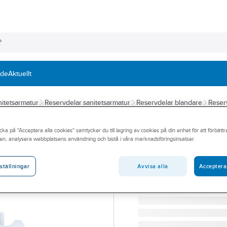
nde
Aktuellt
itetsarmatur
Reservdelar sanitetsarmatur
Reservdelar blandare
Reserv
A-COLLECTION
cka på "Acceptera alla cookies" samtycker du till lagring av cookies på din enhet för att förbätt
Gliddel för handd
en, analysera webbplatsens användning och bistå i våra marknadsföringsinsatser.
GLIDDEL 20,5MM TILL
Artikelnummer:
4376321
Avvisa alla
Acceptera
ställningar