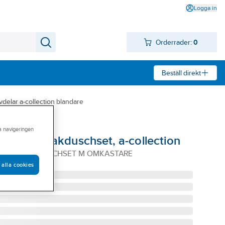
Logga in
Orderrader:
0
Beställ direkt
delar a-collection blandare
ra navigeringen
usch till takduschset, a-collection
 A-COLL TAKDUSCHSET M OMKASTARE
 alla cookies