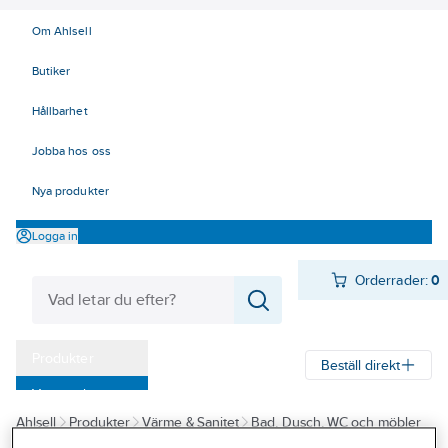
Om Ahlsell
Butiker
Hållbarhet
Jobba hos oss
Nya produkter
Logga in
Orderrader:
0
Produkter
Beställ direkt
Varumärken
Ahlsell
Produkter
Värme & Sanitet
Bad, Dusch, WC och möbler
Kampanjer
Sanitetsarmatur
Reservdelar sanitetsarmatur