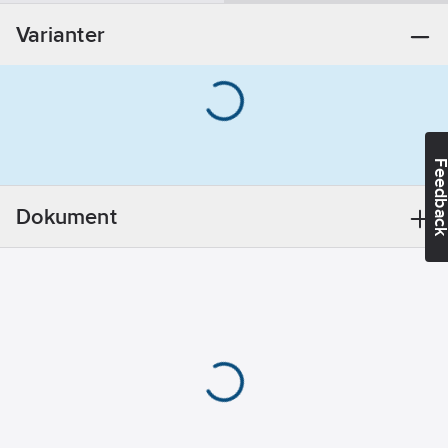
REACH -
Varianter
Innehåller
kandidatämnen:
Bly
REACH
Datum:
2021-11-
23
Feedba
Utförande:
Ventilöverstycke
Dokument
KV. M20x1,5
REACH
Informationsplikt:
Ja