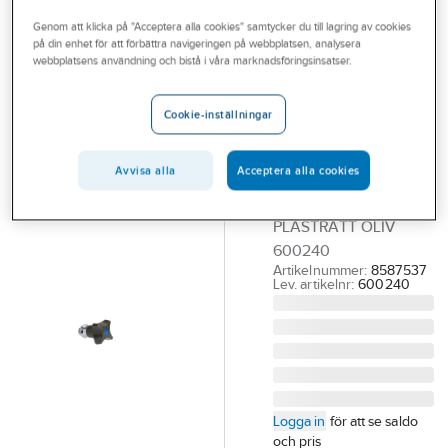
Outlet
Reservdelar blandare
Mora reservdelar övrigt
Genom att klicka på "Acceptera alla cookies" samtycker du till lagring av cookies
på din enhet för att förbättra navigeringen på webbplatsen, analysera
Branscher
webbplatsens användning och bistå i våra marknadsföringsinsatser.
MORA
Tjänster
Ventilöverstycke
Cookie-inställningar
till Moramix,
Vårt erbjudande
Mora
Bli kund
Avvisa alla
Acceptera alla cookies
M20 MA
Aktuellt
KRANÖVERDEL 15 BLÅ
PLASTRATT OLIV
600240
Artikelnummer:
8587537
Lev. artikelnr:
600240
Logga in
för att se saldo
och pris