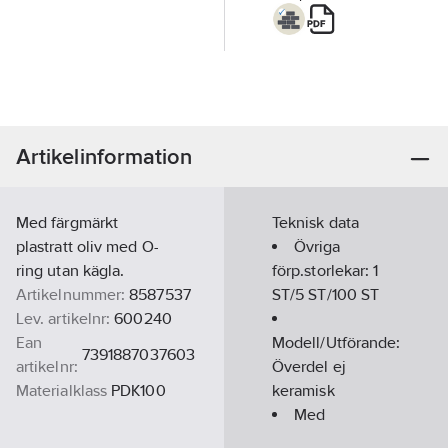
Artikelinformation
Med färgmärkt
Teknisk data
plastratt oliv med O-
Övriga
ring utan kägla.
förp.storlekar:
1
Artikelnummer:
8587537
ST/5 ST/100 ST
Lev. artikelnr:
600240
Ean
Modell/Utförande:
7391887037603
artikelnr:
Överdel ej
Materialklass
PDK100
keramisk
Med
styrenhet:
Ja