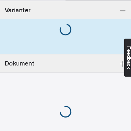
Utförande:
Varianter
G15
REACH -
Innehåller
kandidatämnen:
Bly
REACH
Feedba
Datum:
2021-11-
23
Dokument
REACH
Informationsplikt:
Ja