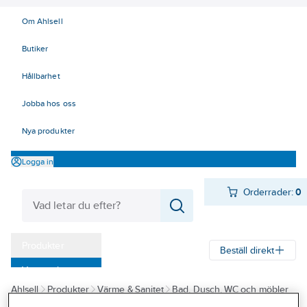
Om Ahlsell
Butiker
Hållbarhet
Jobba hos oss
Nya produkter
Logga in
Orderrader:
0
Produkter
Beställ direkt
Varumärken
Ahlsell
Produkter
Värme & Sanitet
Bad, Dusch, WC och möbler
Kampanjer
Sanitetsarmatur
Reservdelar sanitetsarmatur