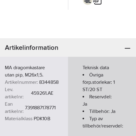
Artikelinformation
MA dragomkastare
Teknisk data
utan pip, M26x1,5.
Övriga
Artikelnummer:
8344858
förp.storlekar:
1
Lev.
ST/20 ST
459261.AE
artikelnr:
Reservdel:
Ean
Ja
7391887178771
artikelnr:
Tillbehör:
Ja
Materialklass
PDK10B
Typ av
tillbehör/reservdel:
Övrigt