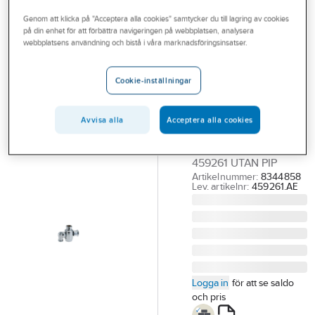
Outlet
Reservdelar blandare
Mora reservdelar övrigt
Genom att klicka på "Acceptera alla cookies" samtycker du till lagring av cookies
på din enhet för att förbättra navigeringen på webbplatsen, analysera
Branscher
webbplatsens användning och bistå i våra marknadsföringsinsatser.
MORA
Tjänster
Duschomkastare
Cookie-inställningar
utan pip till
Vårt erbjudande
termostat
Aktuellt
Avvisa alla
Acceptera alla cookies
blandare, Mora
TRYCKOMKASTARE MA
459261 UTAN PIP
Artikelnummer:
8344858
Lev. artikelnr:
459261.AE
Logga in
för att se saldo
och pris