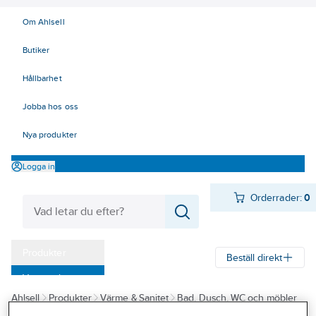
Om Ahlsell
Butiker
Hållbarhet
Jobba hos oss
Nya produkter
Logga in
Orderrader:
0
Produkter
Beställ direkt
Varumärken
Ahlsell
Produkter
Värme & Sanitet
Bad, Dusch, WC och möbler
Kampanjer
Sanitetsarmatur
Reservdelar sanitetsarmatur