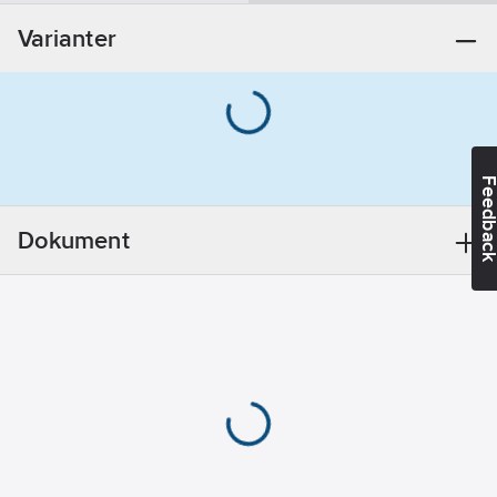
REACH -
Varianter
Innehåller
kandidatämnen:
Bly
REACH
Datum:
2021-11-
23
Feedba
REACH
Informationsplikt:
Dokument
Ja