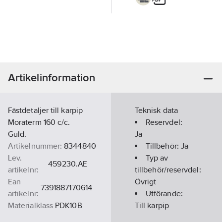
Artikelinformation
Fästdetaljer till karpip
Teknisk data
Moraterm 160 c/c.
Reservdel:
Guld.
Ja
Artikelnummer:
8344840
Tillbehör:
Ja
Lev.
Typ av
459230.AE
artikelnr:
tillbehör/reservdel:
Ean
Övrigt
7391887170614
artikelnr:
Utförande:
Materialklass
PDK10B
Till karpip
450176