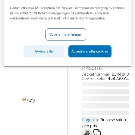
Outlet
Reservdelar blandare
Mora reservdelar övrigt
Genom att klicka på "Acceptera alla cookies" samtycker du till lagring av cookies
på din enhet för att förbättra navigeringen på webbplatsen, analysera
Branscher
webbplatsens användning och bistå i våra marknadsföringsinsatser.
MORA
Tjänster
Fästdetaljer till
Cookie-inställningar
karpip Mora
Vårt erbjudande
Term, Mora
Bli kund
Avvisa alla
Acceptera alla cookies
MA 459230
Aktuellt
FÄSTDETALJER F BK-
P 450176
Artikelnummer:
8344840
Lev. artikelnr:
459230.AE
Logga in
för att se saldo
och pris