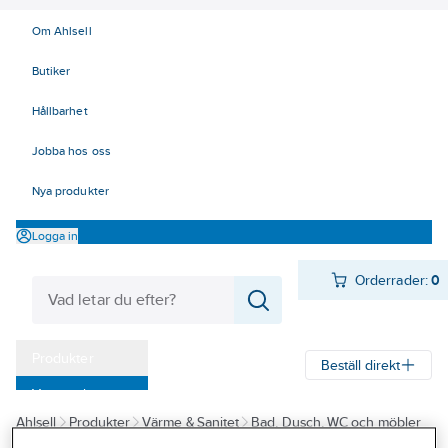
Om Ahlsell
Butiker
Hållbarhet
Jobba hos oss
Nya produkter
Logga in
Orderrader:
0
Produkter
Beställ direkt
Varumärken
Ahlsell
Produkter
Värme & Sanitet
Bad, Dusch, WC och möbler
Kampanjer
Sanitetsarmatur
Reservdelar sanitetsarmatur