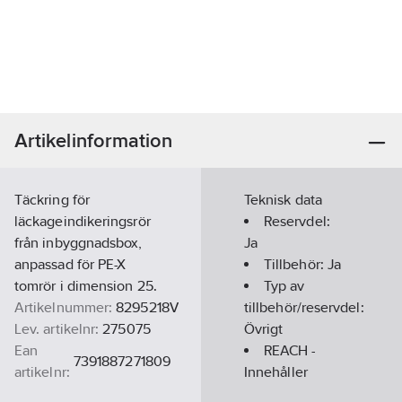
Artikelinformation
Täckring för
Teknisk data
läckageindikeringsrör
Reservdel:
från inbyggnadsbox,
Ja
anpassad för PE-X
Tillbehör:
Ja
tomrör i dimension 25.
Typ av
Artikelnummer:
8295218V
tillbehör/reservdel:
Lev. artikelnr:
275075
Övrigt
Ean
REACH -
7391887271809
artikelnr:
Innehåller
Materialklass
PCM300
kandidatämnen: