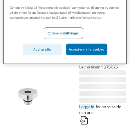
Outlet
Reservdelar blandare
Mora reservdelar övrigt
Genom att klicka på "Acceptera alla cookies" samtycker du till lagring av cookies
på din enhet för att förbättra navigeringen på webbplatsen, analysera
Branscher
webbplatsens användning och bistå i våra marknadsföringsinsatser.
MORA
Tjänster
Täckring INXX II,
Cookie-inställningar
Mora
Vårt erbjudande
MA INXX II TÄCKRING
Bli kund
F.INBYGGN BOX,
Avvisa alla
Acceptera alla cookies
KROM
Aktuellt
Artikelnummer:
8295218V
Lev. artikelnr:
275075
Logga in
för att se saldo
och pris