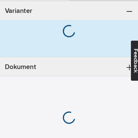
Bly
Varianter
REACH
Datum:
2024-11-
27
Utförande:
Krom
REACH
Feedba
Informationsplikt:
Ja
Dokument