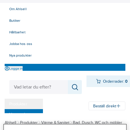
Om Ahlsell
Butiker
Hållbarhet
Jobba hos oss
Nya produkter
Logga in
Orderrader:
0
Produkter
Beställ direkt
Varumärken
Ahlsell
Produkter
Värme & Sanitet
Bad, Dusch, WC och möbler
Kampanjer
Sanitetsarmatur
Reservdelar sanitetsarmatur