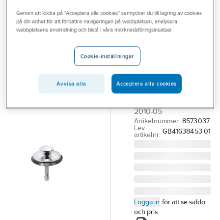
Outlet
Proppar och packningar
Genom att klicka på "Acceptera alla cookies" samtycker du till lagring av cookies
på din enhet för att förbättra navigeringen på webbplatsen, analysera
Branscher
webbplatsens användning och bistå i våra marknadsföringsinsatser.
GUSTAVSBERG
Tjänster
Propp för
Cookie-inställningar
silventil,
Vårt erbjudande
Gustavsberg
Bli kund
Avvisa alla
Acceptera alla cookies
GBG PROPP TILL
Aktuellt
SILVENTIL FROM
2010-05
Artikelnummer:
8573037
Lev.
GB41638453 01
artikelnr:
Logga in
för att se saldo
och pris