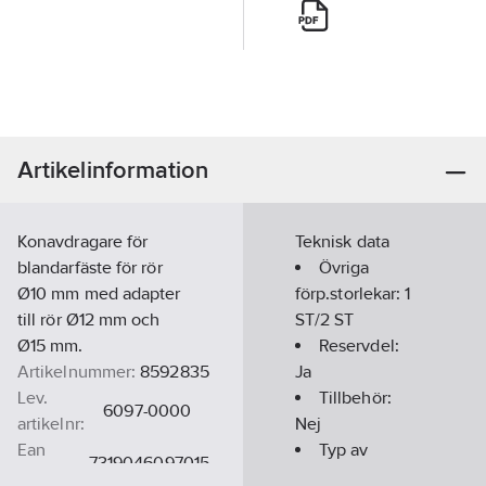
Artikelinformation
Konavdragare för
Teknisk data
blandarfäste för rör
Övriga
Ø10 mm med adapter
förp.storlekar:
1
till rör Ø12 mm och
ST/2 ST
Ø15 mm.
Reservdel:
Artikelnummer:
8592835
Ja
Lev.
Tillbehör:
6097-0000
artikelnr:
Nej
Ean
Typ av
7319046097015
artikelnr:
tillbehör/reservdel: