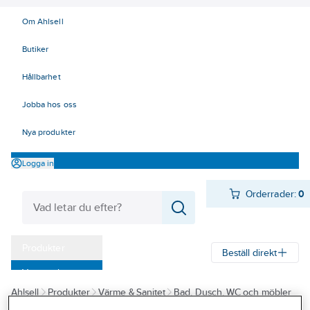
Om Ahlsell
Butiker
Hållbarhet
Jobba hos oss
Nya produkter
Logga in
Orderrader:
0
Produkter
Beställ direkt
Varumärken
Ahlsell
Produkter
Värme & Sanitet
Bad, Dusch, WC och möbler
Kampanjer
Sanitetsarmatur
Reservdelar sanitetsarmatur