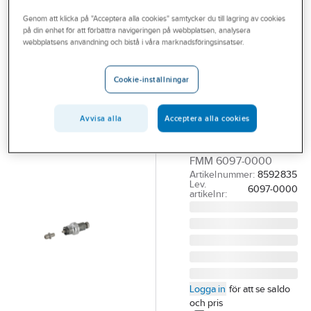
Outlet
Diverse verktyg för sanitetsarmatur
Genom att klicka på "Acceptera alla cookies" samtycker du till lagring av cookies
på din enhet för att förbättra navigeringen på webbplatsen, analysera
Branscher
webbplatsens användning och bistå i våra marknadsföringsinsatser.
FMM
Tjänster
Konavdragare
Cookie-inställningar
för
Vårt erbjudande
sanitetsarmatur,
Aktuellt
Avvisa alla
Acceptera alla cookies
FMM
KONAVDRAGARE
FMM 6097-0000
Artikelnummer:
8592835
Lev.
6097-0000
artikelnr:
Logga in
för att se saldo
och pris