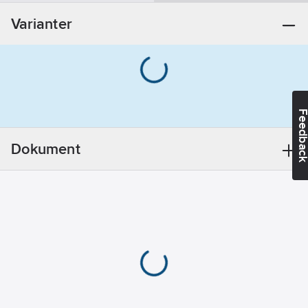
Materialklass
PDK11B
Övrigt
Varianter
Utförande:
För
blandarfäste
10, 12, 15 mm
REACH
Datum:
2021-11-
Feedba
18
REACH
Dokument
Informationsplikt:
Nej