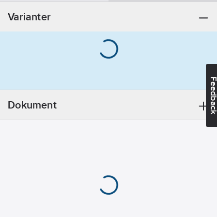
Övrigt
Varianter
Utförande:
För
ettgreppsspak
9000E-, 9000-,
Origo- och
Garda-serien
Feedba
REACH
Datum:
2021-11-
Dokument
18
REACH
Informationsplikt:
Nej