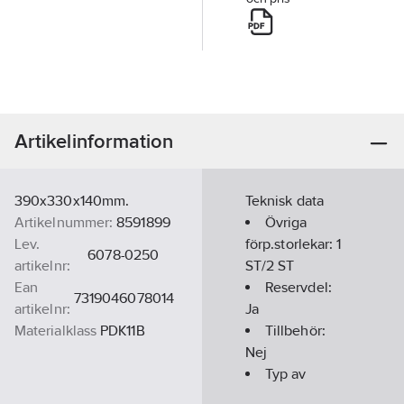
Artikelinformation
390x330x140mm.
Teknisk data
Artikelnummer:
8591899
Övriga
Lev.
förp.storlekar:
1
6078-0250
artikelnr:
ST/2 ST
Ean
Reservdel:
7319046078014
artikelnr:
Ja
Materialklass
PDK11B
Tillbehör:
Nej
Typ av
tillbehör/reservdel: