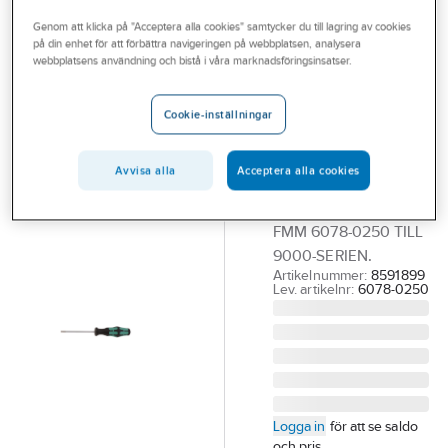
Outlet
Diverse verktyg för sanitetsarmatur
Genom att klicka på "Acceptera alla cookies" samtycker du till lagring av cookies
på din enhet för att förbättra navigeringen på webbplatsen, analysera
Branscher
webbplatsens användning och bistå i våra marknadsföringsinsatser.
FMM
Tjänster
Sexkantsmejsel
Cookie-inställningar
för
Vårt erbjudande
sanitetsarmatur,
Bli kund
Avvisa alla
Acceptera alla cookies
FMM
Aktuellt
SEXKANTMEJSEL
FMM 6078-0250 TILL
9000-SERIEN.
Artikelnummer:
8591899
Lev. artikelnr:
6078-0250
Logga in
för att se saldo
och pris