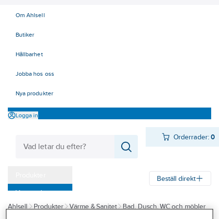
Om Ahlsell
Butiker
Hållbarhet
Jobba hos oss
Nya produkter
Logga in
Orderrader:
0
Produkter
Beställ direkt
Varumärken
Ahlsell
Produkter
Värme & Sanitet
Bad, Dusch, WC och möbler
Kampanjer
Sanitetsarmatur
Reservdelar sanitetsarmatur