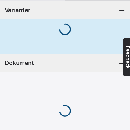
Materialklass
PDK10B
18
Varianter
Utförande:
För flänsmutter
6-kant
32/36 mm.
Krom
REACH
Feedba
Informationsplikt:
Nej
Dokument