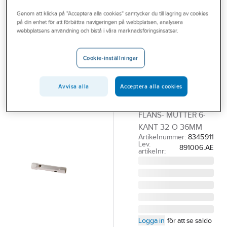
Outlet
Diverse verktyg för sanitetsarmatur
Genom att klicka på "Acceptera alla cookies" samtycker du till lagring av cookies
på din enhet för att förbättra navigeringen på webbplatsen, analysera
Branscher
webbplatsens användning och bistå i våra marknadsföringsinsatser.
MORA
Tjänster
Hylsnyckel till
Cookie-inställningar
sanitetarmatur,
Vårt erbjudande
Mora
Bli kund
Avvisa alla
Acceptera alla cookies
HYLSNYCKEL
Aktuellt
MA891006 FÖR
FLÄNS- MUTTER 6-
KANT 32 O 36MM
Artikelnummer:
8345911
Lev.
891006.AE
artikelnr:
Logga in
för att se saldo