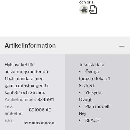
och pris
Artikelinformation
Hylsnyckel för
Teknisk data
anslutningsmutter på
Övriga
1-hålsblandare med
förp.storlekar:
1
gamla infästningen 6-
ST/5 ST
kant 32 och 36 mm.
Ytskydd:
Artikelnummer:
8345911
Övrigt
Lev.
Plan modell:
891006.AE
artikelnr:
Nej
Ean
REACH
7391887188916
artikelnr:
Datum:
2021-11-