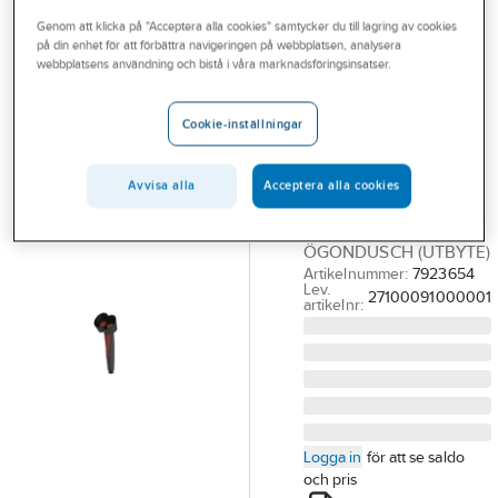
Outlet
Genom att klicka på "Acceptera alla cookies" samtycker du till lagring av cookies
på din enhet för att förbättra navigeringen på webbplatsen, analysera
BROEN-LAB
Branscher
webbplatsens användning och bistå i våra marknadsföringsinsatser.
Ögondusch
Tjänster
handhållen,
Cookie-inställningar
Broen-Lab
Vårt erbjudande
BROEN-LAB
Bli kund
Avvisa alla
Acceptera alla cookies
ÖGONDUSCH
Aktuellt
HANDHÅLLEN
ÖGONDUSCH (UTBYTE)
Artikelnummer:
7923654
Lev.
27100091000001
artikelnr:
Logga in
för att se saldo
och pris