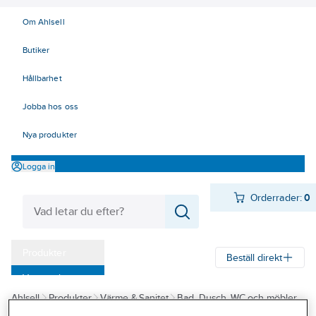
Om Ahlsell
Butiker
Hållbarhet
Jobba hos oss
Nya produkter
Logga in
Orderrader:
0
Produkter
Beställ direkt
Varumärken
Ahlsell
Produkter
Värme & Sanitet
Bad, Dusch, WC och möbler
Kampanjer
Sanitetsarmatur
Nödduschar
Nöddusch kropp