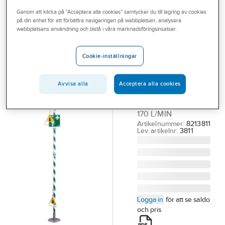
Outlet
Genom att klicka på "Acceptera alla cookies" samtycker du till lagring av cookies
på din enhet för att förbättra navigeringen på webbplatsen, analysera
KRUSMAN
Branscher
webbplatsens användning och bistå i våra marknadsföringsinsatser.
Nöddusch
Tjänster
Krusman 3811,
Cookie-inställningar
fristående
Vårt erbjudande
KRUSMAN 3811
Bli kund
Avvisa alla
Acceptera alla cookies
NÖDDUSCH
Aktuellt
FRISTÅENDE, DN 32,
170 L/MIN
Artikelnummer:
8213811
Lev. artikelnr:
3811
Logga in
för att se saldo
och pris