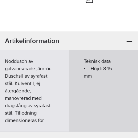
Artikelinformation
Nöddusch av
Teknisk data
galvaniserade järnrör.
Höjd:
845
Duschsil av syrafast
mm
stål. Kulventil, ej
återgående,
manövrerad med
dragstång av syrafast
stål. Tilledning
dimensioneras för
minimum flöde 170
l/min vid 2,4 bar tryck.