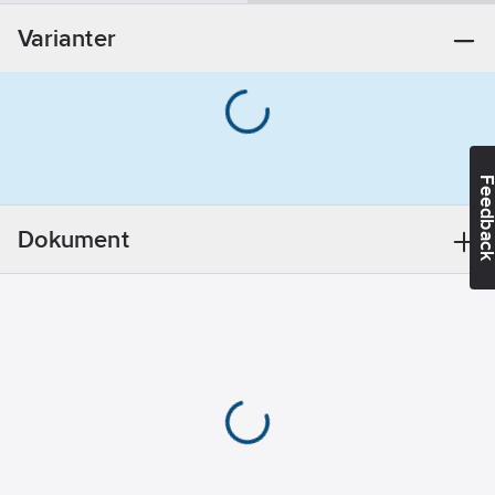
monteringsdetaljer:
Varianter
Nej
Dold
fastsättning:
Nej
Fästmetod:
Konisk
Feedba
För
duschstångsdiameter:
Dokument
18
mm
REACH -
Innehåller
kandidatämnen:
Bly
REACH
Datum:
2021-11-
23
REACH
Informationsplikt: