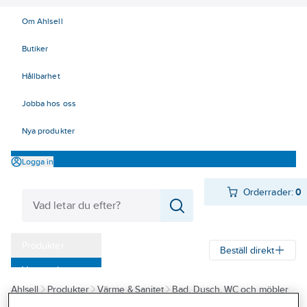
Om Ahlsell
Butiker
Hållbarhet
Jobba hos oss
Nya produkter
Logga in
Orderrader:
0
Produkter
Beställ direkt
Varumärken
Ahlsell
Produkter
Värme & Sanitet
Bad, Dusch, WC och möbler
Kampanjer
Sanitetsarmatur
Duschset och tillbehör