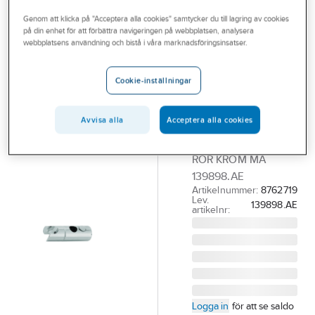
Outlet
Övriga duschanordningar
Genom att klicka på "Acceptera alla cookies" samtycker du till lagring av cookies
på din enhet för att förbättra navigeringen på webbplatsen, analysera
Branscher
webbplatsens användning och bistå i våra marknadsföringsinsatser.
MORA
Tjänster
Gliddel till
Cookie-inställningar
Mora Cera
Vårt erbjudande
dusch
Bli kund
Avvisa alla
Acceptera alla cookies
GLIDDEL TILL MA
Aktuellt
CERA D-SET 18 MM
RÖR KROM MA
139898.AE
Artikelnummer:
8762719
Lev.
139898.AE
artikelnr:
Logga in
för att se saldo